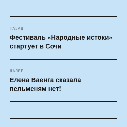
Навигация
НАЗАД
по
Фестиваль «Народные истоки»
Предыдущая
стартует в Сочи
запись:
записям
ДАЛЕЕ
Елена Ваенга сказала
Следующая
пельменям нет!
запись: