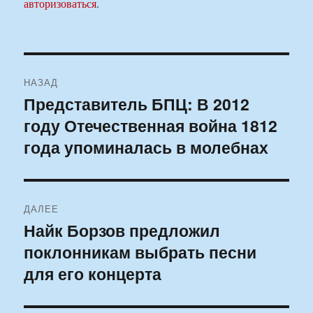
авторизоваться
.
Навигация
НАЗАД
по
Представитель БПЦ: В 2012
Предыдущая
году Отечественная война 1812
запись:
записям
года упоминалась в молебнах
ДАЛЕЕ
Найк Борзов предложил
Следующая
поклонникам выбрать песни
запись:
для его концерта