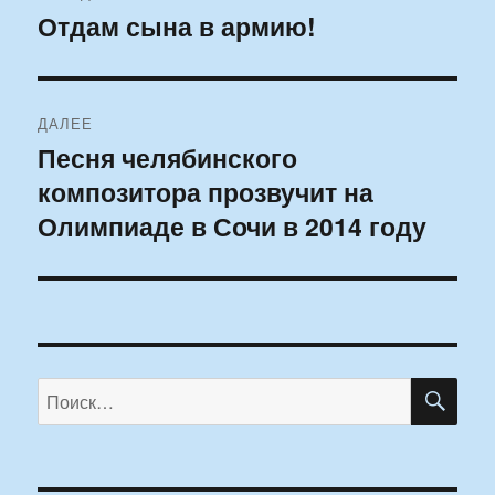
по
Отдам сына в армию!
Предыдущая
запись:
записям
ДАЛЕЕ
Песня челябинского
Следующая
композитора прозвучит на
запись:
Олимпиаде в Сочи в 2014 году
ПО
Искать: