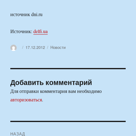
источник dni.ru
Источник:
delfi.ua
Автор
Опубликовано
Рубрики
17.12.2012
Новости
Добавить комментарий
Для отправки комментария вам необходимо
авторизоваться
.
Навигация
НАЗАД