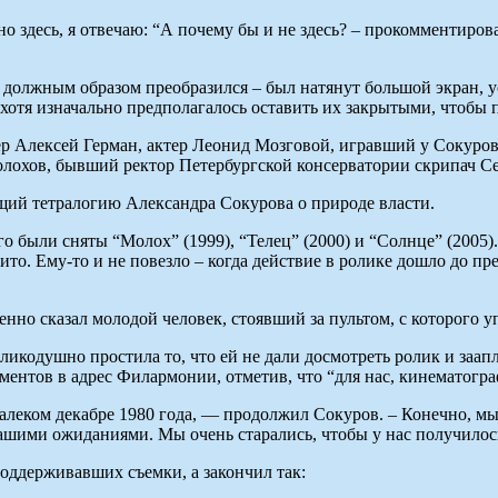
 здесь, я отвечаю: “А почему бы и не здесь? – прокомментирова
 должным образом преобразился – был натянут большой экран, у
отя изначально предполагалось оставить их закрытыми, чтобы п
р Алексей Герман, актер Леонид Мозговой, игравший у Сокурова
олохов, бывший ректор Петербургской консерватории скрипач С
ющий тетралогию Александра Сокурова о природе власти.
о были сняты “Молох” (1999), “Телец” (2000) и “Солнце” (2005
о. Ему-то и не повезло – когда действие в ролике дошло до п
ленно сказал молодой человек, стоявший за пультом, с которого 
ликодушно простила то, что ей не дали досмотреть ролик и заапл
нтов в адрес Филармонии, отметив, что “для нас, кинематограф
алеком декабре 1980 года, — продолжил Сокуров. – Конечно, мы 
вашими ожиданиями. Мы очень старались, чтобы у нас получилос
оддерживавших съемки, а закончил так: