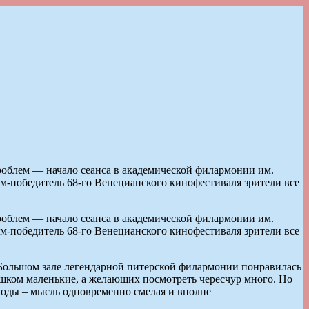
роблем — начало сеанса в академической филармонии им.
ьм-победитель 68-го Венецианского кинофестиваля зрители все
роблем — начало сеанса в академической филармонии им.
ьм-победитель 68-го Венецианского кинофестиваля зрители все
 Большом зале легендарной питерской филармонии понравилась
ишком маленькие, а желающих посмотреть чересчур много. Но
воды – мысль одновременно смелая и вполне