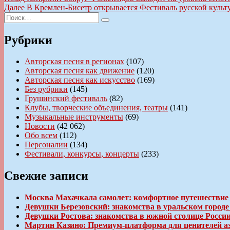
запись:
Следующая
Далее
В Кремлен-Бисетр открывается Фестиваль русской культ
по
Искать:
запись:
Поиск
записям
Рубрики
Авторская песня в регионах
(107)
Авторская песня как движение
(120)
Авторская песня как искусство
(169)
Без рубрики
(145)
Грушинский фестиваль
(82)
Клубы, творческие объединения, театры
(141)
Музыкальные инструменты
(69)
Новости
(42 062)
Обо всем
(112)
Персоналии
(134)
Фестивали, конкурсы, концерты
(233)
Свежие записи
Москва Махачкала самолет: комфортное путешествие
Девушки Березовский: знакомства в уральском город
Девушки Ростова: знакомства в южной столице Росси
Мартин Казино: Премиум-платформа для ценителей а