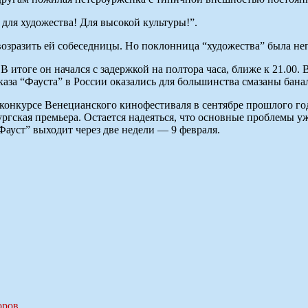
 для художества! Для высокой культуры!”.
 возразить ей собеседницы. Но поклонница “художества” была не
. В итоге он начался с задержкой на полтора часа, ближе к 21.00
оказа “Фауста” в России оказались для большинства смазаны ба
 конкурсе Венецианского кинофестиваля в сентябре прошлого го
гская премьера. Остается надеяться, что основные проблемы уже
Фауст” выходит через две недели — 9 февраля.
оров