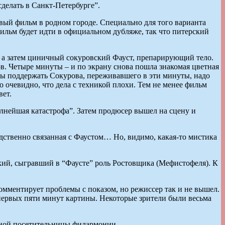
делать в Санкт-Петербурге”.
овый фильм в родном городе. Специально для того варианта
фильм будет идти в официальном дубляже, так что питерский
п, а затем циничный сокуровский Фауст, препарирующий тело.
в. Четыре минуты – и по экрану снова пошла знакомая цветная
обы поддержать Сокурова, переживавшего в эти минуты, надо
 очевидно, что дела с техникой плохи. Тем не менее фильм
вет.
олнейшая катастрофа”. Затем продюсер вышел на сцену и
редственно связанная с Фаустом… Но, видимо, какая-то мистика
ий, сыгравший в “Фаусте” роль Ростовщика (Мефистофеля). К
омментирует проблемы с показом, но режиссер так и не вышел.
 первых пяти минут картины. Некоторые зрители были весьма
нной посетительницы филармонии. –