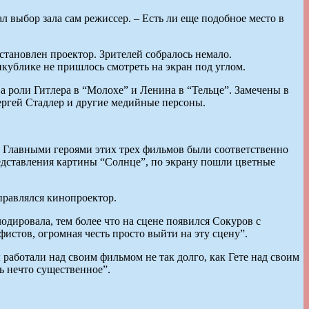
л выбор зала сам режиссер. – Есть ли еще подобное место в
становлен проектор. Зрителей собралось немало.
кублике не пришлось смотреть на экран под углом.
 роли Гитлера в “Молохе” и Ленина в “Тельце”. Замечены в
ергей Стадлер и другие медийные персоны.
). Главными героями этих трех фильмов были соответственно
редставления картины “Солнце”, по экрану пошли цветные
управлялся кинопроектор.
одировала, тем более что на сцене появился Сокуров с
истов, огромная честь просто выйти на эту сцену”.
работали над своим фильмом не так долго, как Гете над своим
ь нечто существенное”.