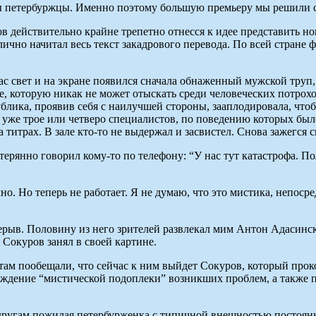
мы петербуржцы. Именно поэтому большую премьеру мы решили с
ов действительно крайне трепетно отнесся к идее представить н
ично начитал весь текст закадрового перевода. По всей стране 
гас свет и на экране появился сначала обнаженный мужской тру
, которую никак не может отыскать среди человеческих потрохо
 Публика, проявив себя с наилучшей стороны, зааплодировала, чт
 уже трое или четверо специалистов, по поведению которых было
 титрах. В зале кто-то не выдержал и засвистел. Снова зажегся с
терянно говорил кому-то по телефону: “У нас тут катастрофа. П
чно. Но теперь не работает. Я не думаю, что это мистика, непос
рыв. Половину из него зрителей развлекал мим Антон Адасинск
 Сокуров занял в своей картине.
там пообещали, что сейчас к ним выйдет Сокуров, который прок
бсуждение “мистической подоплеки” возникших проблем, а также
подругам пожилая петербурженка с типичной внешностью постоя