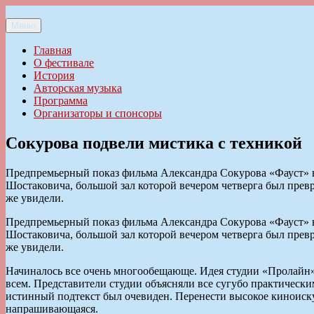
Перейти
к
Меню
Ильменский фестиваль авторской песни
содержимому
Главная
О фестивале
История
Авторская музыка
Программа
Организаторы и спонсоры
Сокурова подвели мистика с техникой
Предпремьерный показ фильма Александра Сокурова «Фауст» в 
Шостаковича, большой зал которой вечером четверга был превр
же увидели.
Предпремьерный показ фильма Александра Сокурова «Фауст» в 
Шостаковича, большой зал которой вечером четверга был превр
же увидели.
Начиналось все очень многообещающе. Идея студии «Пролайн» 
всем. Представители студии объясняли все сугубо практическ
истинный подтекст был очевиден. Перенести высокое киноиск
напрашивающаяся.