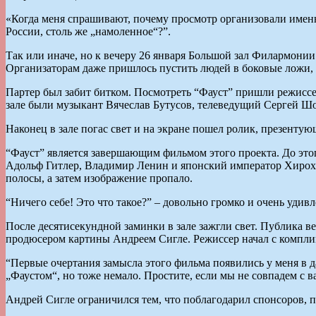
«Когда меня спрашивают, почему просмотр организовали именно
России, столь же „намоленное“?”.
Так или иначе, но к вечеру 26 января Большой зал Филармонии
Организаторам даже пришлось пустить людей в боковые ложи, х
Партер был забит битком. Посмотреть “Фауст” пришли режиссе
зале были музыкант Вячеслав Бутусов, телеведущий Сергей Ш
Наконец в зале погас свет и на экране пошел ролик, презенту
“Фауст” является завершающим фильмом этого проекта. До этог
Адольф Гитлер, Владимир Ленин и японский император Хирохит
полосы, а затем изображение пропало.
“Ничего себе! Это что такое?” – довольно громко и очень удив
После десятисекундной заминки в зале зажгли свет. Публика ве
продюсером картины Андреем Сигле. Режиссер начал с комплиме
“Первые очертания замысла этого фильма появились у меня в д
„Фаустом“, но тоже немало. Простите, если мы не совпадем с 
Андрей Сигле ограничился тем, что поблагодарил спонсоров, п