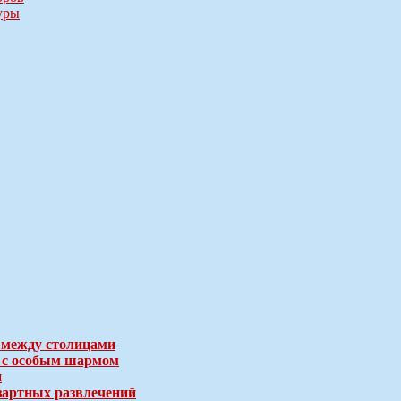
уры
 между столицами
е с особым шармом
и
зартных развлечений