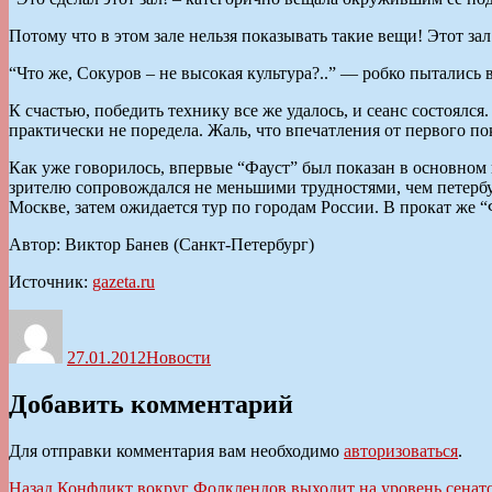
Потому что в этом зале нельзя показывать такие вещи! Этот зал
“Что же, Сокуров – не высокая культура?..” — робко пытались
К счастью, победить технику все же удалось, и сеанс состоялся
практически не поредела. Жаль, что впечатления от первого п
Как уже говорилось, впервые “Фауст” был показан в основном
зрителю сопровождался не меньшими трудностями, чем петербур
Москве, затем ожидается тур по городам России. В прокат же “
Автор: Виктор Банев (Санкт-Петербург)
Источник:
gazeta.ru
Автор
Опубликовано
Рубрики
27.01.2012
Новости
Добавить комментарий
Для отправки комментария вам необходимо
авторизоваться
.
Навигация
Предыдущая
Назад
Конфликт вокруг Фолклендов выходит на уровень сенат