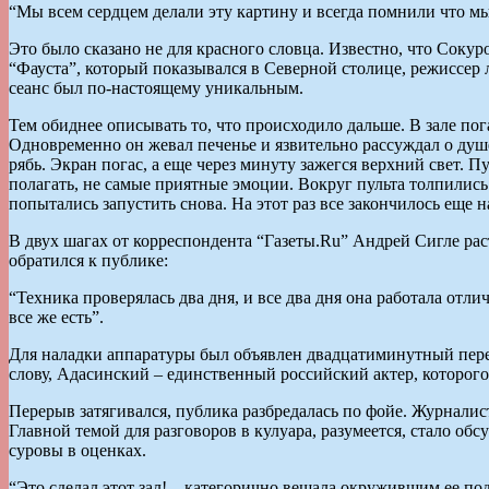
“Мы всем сердцем делали эту картину и всегда помнили что 
Это было сказано не для красного словца. Известно, что Сокур
“Фауста”, который показывался в Северной столице, режиссер л
сеанс был по-настоящему уникальным.
Тем обиднее описывать то, что происходило дальше. В зале по
Одновременно он жевал печенье и язвительно рассуждал о душе
рябь. Экран погас, а еще через минуту зажегся верхний свет.
полагать, не самые приятные эмоции. Вокруг пульта толпились
попытались запустить снова. На этот раз все закончилось еще на
В двух шагах от корреспондента “Газеты.Ru” Андрей Сигле рас
обратился к публике:
“Техника проверялась два дня, и все два дня она работала отли
все же есть”.
Для наладки аппаратуры был объявлен двадцатиминутный пере
слову, Адасинский – единственный российский актер, которого
Перерыв затягивался, публика разбредалась по фойе. Журналис
Главной темой для разговоров в кулуара, разумеется, стало о
суровы в оценках.
“Это сделал этот зал! – категорично вещала окружившим ее 