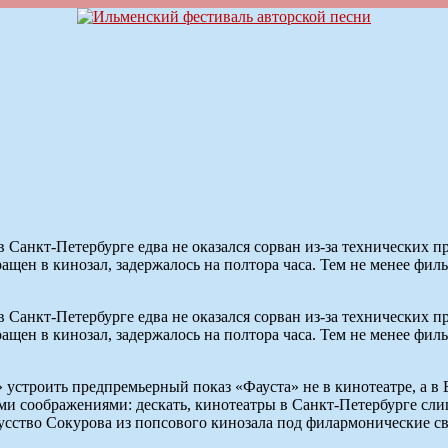
Санкт-Петербурге едва не оказался сорван из-за технических п
ащен в кинозал, задержалось на полтора часа. Тем не менее фил
Санкт-Петербурге едва не оказался сорван из-за технических п
ащен в кинозал, задержалось на полтора часа. Тем не менее фил
устроить предпремьерный показ «Фауста» не в кинотеатре, а в
ими соображениями: дескать, кинотеатры в Санкт-Петербурге сл
усство Сокурова из попсового кинозала под филармонические с