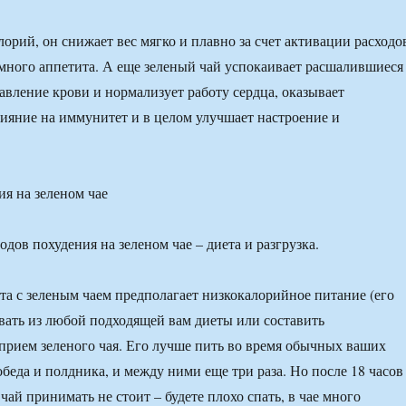
лорий, он снижает вес мягко и плавно за счет активации расходо
много аппетита. А еще зеленый чай успокаивает расшалившиеся
авление крови и нормализует работу сердца, оказывает
яние на иммунитет и в целом улучшает настроение и
я на зеленом чае
одов похудения на зеленом чае – диета и разгрузка.
та с зеленым чаем предполагает низкокалорийное питание (его
ать из любой подходящей вам диеты или составить
 прием зеленого чая. Его лучше пить во время обычных ваших
 обеда и полдника, и между ними еще три раза. Но после 18 часов
чай принимать не стоит – будете плохо спать, в чае много