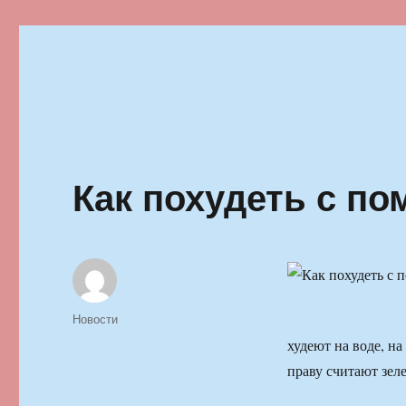
Ильменский фестиваль автор
Как похудеть с п
Автор
Опубликовано
Рубрики
Новости
худеют на воде, на
праву считают зеле