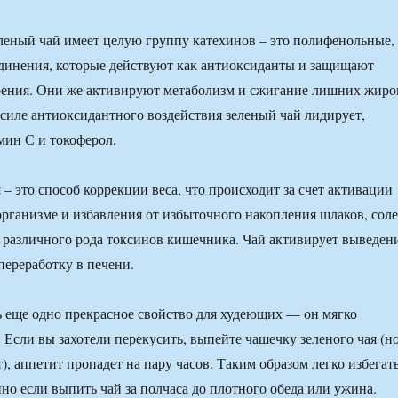
еленый чай имеет целую группу катехинов – это полифенольные,
динения, которые действуют как антиоксиданты и защищают
арения. Они же активируют метаболизм и сжигание лишних жиро
 силе антиоксидантного воздействия зеленый чай лидирует,
мин С и токоферол.
 – это способ коррекции веса, что происходит за счет активации
организме и избавления от избыточного накопления шлаков, сол
 различного рода токсинов кишечника. Чай активирует выведен
переработку в печени.
ть еще одно прекрасное свойство для худеющих — он мягко
 Если вы захотели перекусить, выпейте чашечку зеленого чая (н
т), аппетит пропадет на пару часов. Таким образом легко избегат
нно если выпить чай за полчаса до плотного обеда или ужина.