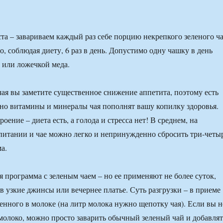
та – завариваем каждый раз себе порцию некрепкого зеленого ч
го, соблюдая диету, 6 раз в день. Допустимо одну чашку в день
 или ложечкой меда.
ая вы заметите существенное снижение аппетита, поэтому есть
 но витамины и минералы чая пополнят вашу копилку здоровья.
оение – диета есть, а голода и стресса нет! В среднем, на
итании и чае можно легко и непринужденно сбросить три-четы
а.
я программа с зеленым чаем – но ее применяют не более суток,
в узкие джинсы или вечернее платье. Суть разгрузки – в приеме
ренного в молоке (на литр молока нужно щепотку чая). Если вы н
молоко, можно просто заварить обычный зеленый чай и добавлят