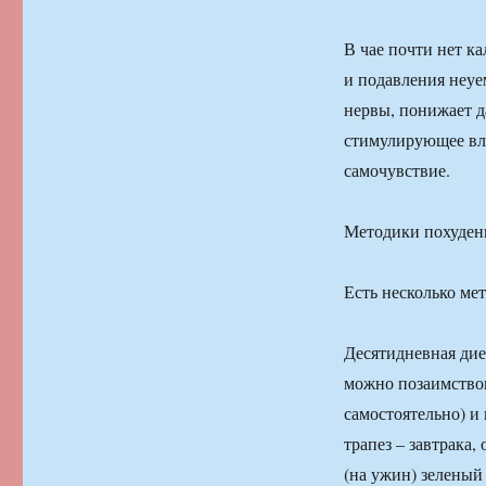
В чае почти нет ка
и подавления неуе
нервы, понижает д
стимулирующее вли
самочувствие.
Методики похудени
Есть несколько мет
Десятидневная дие
можно позаимствов
самостоятельно) и
трапез – завтрака,
(на ужин) зеленый 