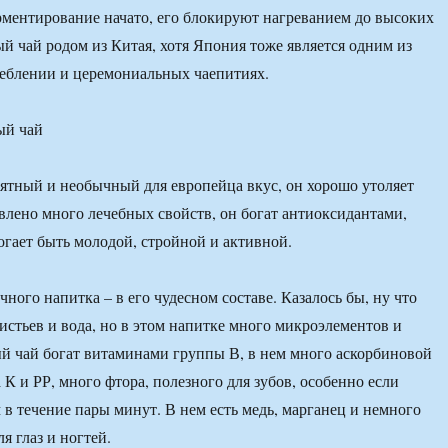
ерментирование начато, его блокируют нагреванием до высоких
ый чай родом из Китая, хотя Япония тоже является одним из
реблении и церемониальных чаепитиях.
ый чай
иятный и необычный для европейца вкус, он хорошо утоляет
влено много лечебных свойств, он богат антиоксидантами,
гает быть молодой, стройной и активной.
чного напитка – в его чудесном составе. Казалось бы, ну что
листьев и вода, но в этом напитке много микроэлементов и
й чай богат витаминами группы В, в нем много аскорбиновой
К и РР, много фтора, полезного для зубов, особенно если
 в течение пары минут. В нем есть медь, марганец и немного
я глаз и ногтей.