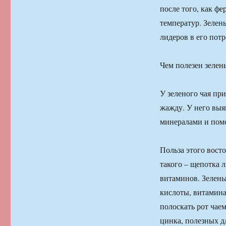
после того, как ф
температур. Зелен
лидеров в его пот
Чем полезен зелен
У зеленого чая пр
жажду. У него выя
минералами и помо
Польза этого восто
такого – щепотка 
витаминов. Зелены
кислоты, витамина 
полоскать рот чаем
цинка, полезных дл