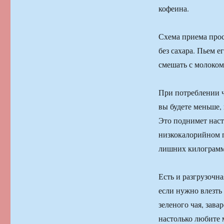
кофеина.
Схема приема прос
без сахара. Пьем е
смешать с молоком
При потреблении ч
вы будете меньше,
Это поднимет настр
низкокалорийном п
лишних килограмм
Есть и разгрузочна
если нужно влезть 
зеленого чая, зава
настолько любите 