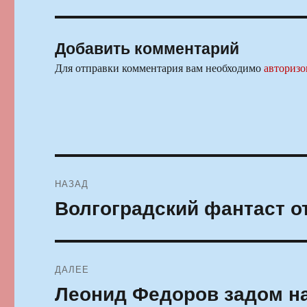
Добавить комментарий
Для отправки комментария вам необходимо
авторизо
Навигация
НАЗАД
по
Волгоградский фантаст о
Предыдущая
запись:
записям
ДАЛЕЕ
Леонид Федоров задом н
Следующая