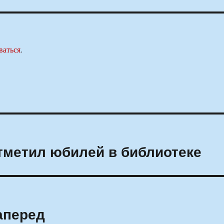
ваться
.
тметил юбилей в библиотеке
аперед