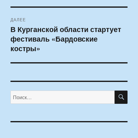
ДАЛЕЕ
В Курганской области стартует
Следующая
фестиваль «Бардовские
запись:
костры»
ПО
Искать: