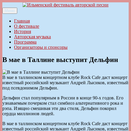
Перейти
к
Меню
Ильменский фестиваль авторской песни
содержимому
Главная
О фестивале
История
Авторская музыка
Программа
Организаторы и спонсоры
В мае в Таллине выступит Дельфин
В мае в таллинском концертном клубе Rock Cafe даст концерт
известный российский музыкант Андрей Лысиков, известный
под псевдонимом Дельфин.
Дельфин стал популярным в России в конце 90-х годов. Его
узнаваемым почерком стал симбиоз альтернативного рока и
рэпа. Изящно смешивая эти два стиля, Дельфин покорил
сердца миллионов людей.
В мае в таллинском концертном клубе Rock Cafe даст концерт
известный российский музыкант Андрей Лысиков, известный