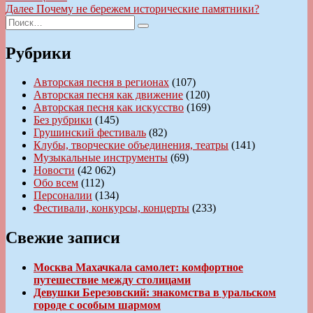
по
Следующая
Далее
Почему не бережем исторические памятники?
записям
Искать:
запись:
Поиск
Рубрики
Авторская песня в регионах
(107)
Авторская песня как движение
(120)
Авторская песня как искусство
(169)
Без рубрики
(145)
Грушинский фестиваль
(82)
Клубы, творческие объединения, театры
(141)
Музыкальные инструменты
(69)
Новости
(42 062)
Обо всем
(112)
Персоналии
(134)
Фестивали, конкурсы, концерты
(233)
Свежие записи
Москва Махачкала самолет: комфортное
путешествие между столицами
Девушки Березовский: знакомства в уральском
городе с особым шармом