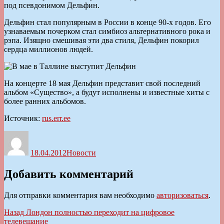
под псевдонимом Дельфин.
Дельфин стал популярным в России в конце 90-х годов. Его
узнаваемым почерком стал симбиоз альтернативного рока и
рэпа. Изящно смешивая эти два стиля, Дельфин покорил
сердца миллионов людей.
На концерте 18 мая Дельфин представит свой последний
альбом «Существо», а будут исполнены и известные хиты с
более ранних альбомов.
Источник:
rus.err.ee
Автор
Опубликовано
Рубрики
18.04.2012
Новости
Добавить комментарий
Для отправки комментария вам необходимо
авторизоваться
.
Навигация
Предыдущая
Назад
Лондон полностью переходит на цифровое
запись:
телевещание