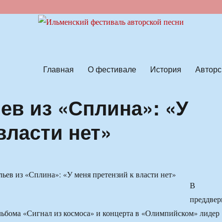
ской песни
Главная
О фестивале
История
Авторс
ев из «Сплина»: «У
власти нет»
В
преддвер
льбома «Сигнал из космоса» и концерта в «Олимпийском» лидер