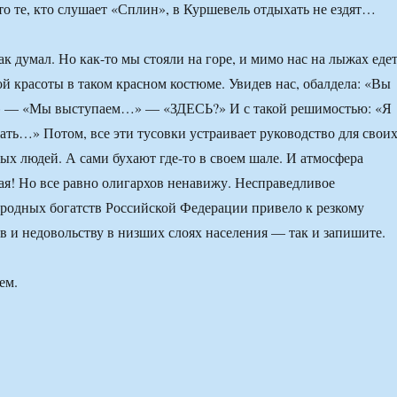
то те, кто слушает «Сплин», в Куршевель отдыхать не ездят…
ак думал. Но как-то мы стояли на горе, и мимо нас на лыжах еде
ой красоты в таком красном костюме. Увидев нас, обалдела: «Вы
е?» — «Мы выступаем…» — «ЗДЕСЬ?» И с такой решимостью: «Я
ать…» Потом, все эти тусовки устраивает руководство для свои
ых людей. А сами бухают где-то в своем шале. И атмосфера
кая! Но все равно олигархов ненавижу. Несправедливое
родных богатств Российской Федерации привело к резкому
в и недовольству в низших слоях населения — так и запишите.
ем.