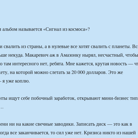
 альбом называется «Сигнал из космоса»?
и свалить из страны, а в нулевые все хотят свалить с планеты. Вс
льше некуда. Макаревич аж в Амазонку нырял, несчастный, чтоб
го там интересного нет, ребята. Мне кажется, крутая новость — ч
ету, на которой можно слетать за 20 000 долларов. Это же
 я уже коплю.
ты ищут себе побочный заработок, открывают мини-бизнес тип
а…
ени ни на какие свечные заводики. Записать диск — это как в
огда все заканчивается, то сил уже нет. Кризиса никто из нашей