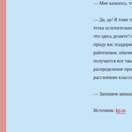
— Мне казалось, ч
— Да, да! Я тоже т
тетка ослепительн
что здесь делает
приду вас поддерж
работников, обычн
получается вот та
распределение при
расслоению классо
— Запишем-запиш
Источник:
kp.ru