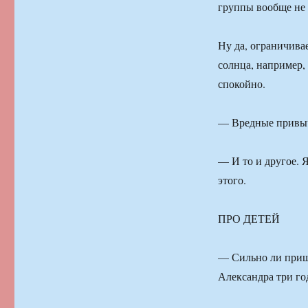
группы вообще не 
Ну да, ограничивае
солнца, например,
спокойно.
— Вредные привыч
— И то и другое. 
этого.
ПРО ДЕТЕЙ
— Сильно ли приш
Александра три год