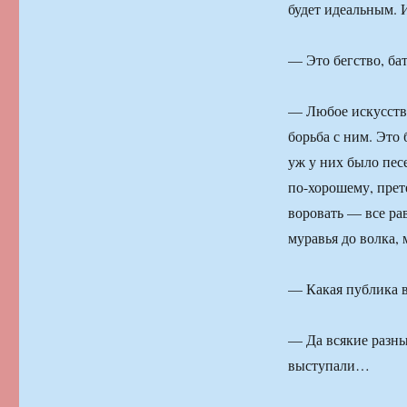
будет идеальным. 
— Это бегство, бат
— Любое искусство
борьба с ним. Это 
уж у них было песе
по-хорошему, прете
воровать — все рав
муравья до волка, 
— Какая публика в
— Да всякие разн
выступали…