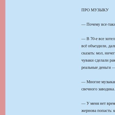
ПРО МУЗЫКУ
— Почему все-таки
— В 70-е все хотел
всё объездили, да
сказать: мол, ниче
чуваки сделали рак
реальные деньги —
— Многие музыкан
свечного заводик
— У меня нет врем
жернова попасть: к