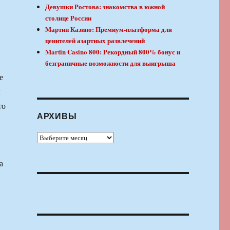
Девушки Ростова: знакомства в южной
столице России
Мартин Казино: Премиум-платформа для
ценителей азартных развлечений
Martin Casino 800: Рекордный 800% бонус и
безграничные возможности для выигрыша
е
ы
то
АРХИВЫ
Архивы
а