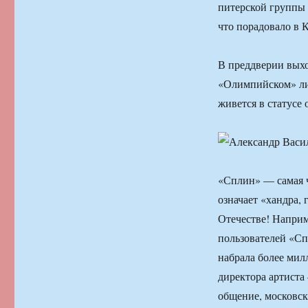
питерской группы р
что порадовало в 
В преддверии выхо
«Олимпийском» лид
живется в статусе
«Сплин» — самая чт
означает «хандра, 
Отечестве! Наприм
пользователей «Сп
набрала более ми
директора артиста
общение, московска