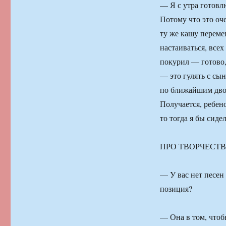
— Я с утра готовл
Потому что это оче
ту же кашу переме
настаиваться, всех
покурил — готово, 
— это гулять с сын
по ближайшим двор
Получается, ребено
то тогда я бы сиде
ПРО ТВОРЧЕСТ
— У вас нет песен 
позиция?
— Она в том, чтобы