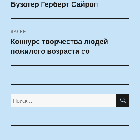
по
Бузотер Герберт Сайроп
Предыдущая
запись:
записям
ДАЛЕЕ
Конкурс творчества людей
Следующая
пожилого возраста со
запись:
ПО
Искать: