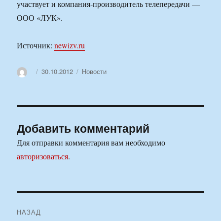
участвует и компания-производитель телепередачи —
ООО «ЛУК».
Источник:
newizv.ru
Автор
Опубликовано
Рубрики
30.10.2012
Новости
Добавить комментарий
Для отправки комментария вам необходимо
авторизоваться
.
Навигация
НАЗАД