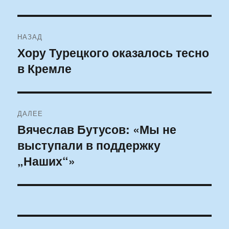
Навигация
НАЗАД
по
Хору Турецкого оказалось тесно
Предыдущая
в Кремле
запись:
записям
ДАЛЕЕ
Вячеслав Бутусов: «Мы не
Следующая
выступали в поддержку
запись:
„Наших“»