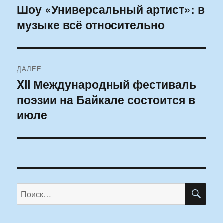
по
Шоу «Универсальный артист»: в
Предыдущая
музыке всё относительно
запись:
записям
ДАЛЕЕ
XII Международный фестиваль
Следующая
поэзии на Байкале состоится в
запись:
июле
ПО
Искать: