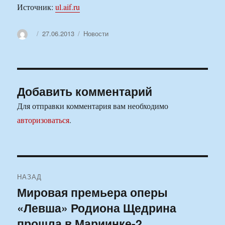
Источник:
ul.aif.ru
Автор
Опубликовано
Рубрики
27.06.2013
Новости
Добавить комментарий
Для отправки комментария вам необходимо
авторизоваться
.
Навигация
НАЗАД
по
Мировая премьера оперы
Предыдущая
«Левша» Родиона Щедрина
запись:
записям
прошла в Мариинке-2