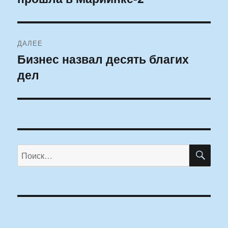
ДАЛЕЕ
Бизнес назвал десять благих
Следующая
дел
запись:
ПО
Искать: