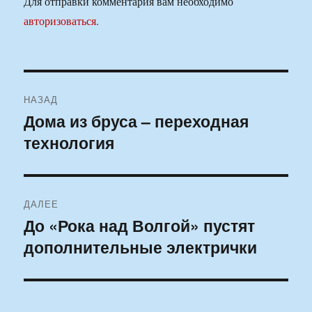
Для отправки комментария вам необходимо
авторизоваться
.
Навигация
НАЗАД
по
Дома из бруса – переходная
Предыдущая
технология
запись:
записям
ДАЛЕЕ
До «Рока над Волгой» пустят
Следующая
дополнительные электрички
запись: