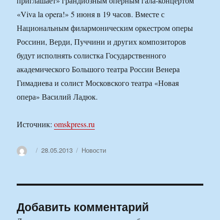
приглашает» грандиозным оперным гала-концертом
«Viva la opera!» 5 июня в 19 часов. Вместе с
Национальным филармоническим оркестром оперы
Россини, Верди, Пуччини и других композиторов
будут исполнять солистка Государственного
академического Большого театра России Венера
Гимадиева и солист Московского театра «Новая
опера» Василий Ладюк.
Источник:
omskpress.ru
Автор
Опубликовано
Рубрики
28.05.2013
Новости
Добавить комментарий