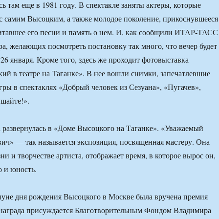
ь там еще в 1981 году. В спектакле заняты актеры, которые
 с самим Высоцким, а также молодое поколение, прикоснувшееся
питавшее его песни и память о нем. И, как сообщили ИТАР-ТАСС
ра, желающих посмотреть постановку так много, что вечер будет
 26 января. Кроме того, здесь же проходит фотовыставка
й в театре на Таганке». В нее вошли снимки, запечатлевшие
игры в спектаклях «Добрый человек из Сезуана», «Пугачев»,
шайте!».
 развернулась в «Доме Высоцкого на Таганке». «Уважаемый
ч» — так называется экспозиция, посвященная мастеру. Она
ни и творчестве артиста, отображает время, в которое вырос он,
о и юность.
нуне дня рождения Высоцкого в Москве была вручена премия
а награда присуждается Благотворительным Фондом Владимира