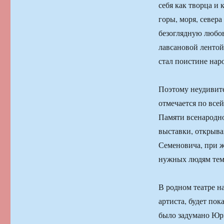
себя как творца и
горы, моря, севера
безоглядную любов
лавсановой лентой
стал поистине нар
Поэтому неудивите
отмечается по всей
Памяти всенародно
выставки, открыва
Семеновича, при ж
нужных людям тем,
В родном театре н
артиста, будет по
было задумано Юр