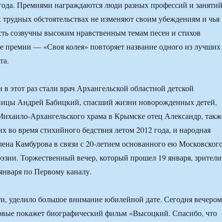
года. Премиями награждаются люди разных профессий и занятий
 трудных обстоятельствах не изменяют своим убеждениям и чья
сть созвучны высоким нравственным темам песен и стихов
ие премии — «Своя колея» повторяет название одного из лучших
та.
 в этот раз стали врач Архангельской областной детской
ницы Андрей Бабицкий, спасший жизни новорожденных детей,
Михаило-Архангельского храма в Крымске отец Александр, такж
 во время стихийного бедствия летом 2012 года, и народная
лена Камбурова в связи с 20-летием основанного ею Московског
оэзии. Торжественный вечер, который прошел 19 января, зрители
 января по Первому каналу.
ти, уделило большое внимание юбилейной дате. Сегодня вечером
рвые покажет биографический фильм «Высоцкий. Спасибо, что