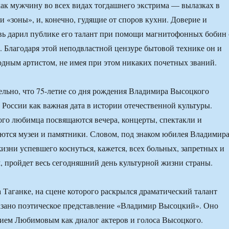
 как мужчину во всех видах тогдашнего экстрима — вылазках в
 и «зоны», и, конечно, гудящие от споров кухни. Доверие и
ь дарил публике его талант при помощи магнитофонных бобин 
. Благодаря этой неподвластной цензуре бытовой технике он и
одным артистом, не имея при этом никаких почетных званий.
льно, что 75-летие со дня рождения Владимира Высоцкого
 России как важная дата в истории отечественной культуры.
го любимца посвящаются вечера, концерты, спектакли и
ются музеи и памятники. Словом, под знаком юбилея Владимир
изни успевшего коснуться, кажется, всех больных, запретных и
 пройдет весь сегодняшний день культурной жизни страны.
а Таганке, на сцене которого раскрылся драматический талант
казано поэтическое представление «Владимир Высоцкий». Оно
ием Любимовым как диалог актеров и голоса Высоцкого.