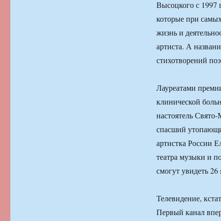
Высоцкого с 1997 
которые при самых
жизнь и деятельно
артиста. А назван
стихотворений поэ
Лауреатами премии
клинической боль
настоятель Свято-
спасший утопающих
артистка России Е
театра музыки и п
смогут увидеть 26
Телевидение, кста
Первый канал впе