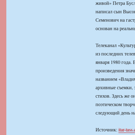
живой» Петра Бусл
написал сын Высоц
Семенович на гаст
основан на реальн
Телеканал «Культ
из последних теле
января 1980 года.
произведения знач
названием «Влади
архивные съемки, 
стихов. Здесь же о
поэтическом творч
следующий день на
Источник:
itar-tass