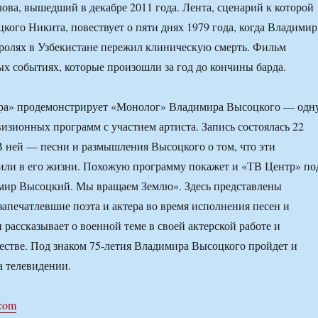
ова, вышедший в декабре 2011 года. Лента, сценарий к которой
кого Никита, повествует о пяти днях 1979 года, когда Владимир
ролях в Узбекистане пережил клиническую смерть. Фильм
ых событиях, которые произошли за год до кончины барда.
ура» продемонстрирует «Монолог» Владимира Высоцкого — одн
визионных программ с участием артиста. Запись состоялась 22
 В ней — песни и размышления Высоцкого о том, что эти
или в его жизни. Похожую программу покажет и «ТВ Центр» по
мир Высоцкий. Мы вращаем Землю». Здесь представлены
запечатлевшие поэта и актера во время исполнения песен и
н рассказывает о военной теме в своей актерской работе и
естве. Под знаком 75-летия Владимира Высоцкого пройдет и
 телевидении.
.com