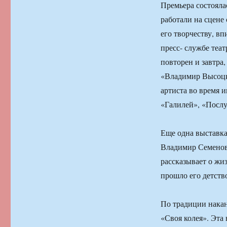
Премьера состоялас
работали на сцене
его творчеству, в
пресс- службе теат
повторен и завтра,
«Владимир Высоцки
артиста во время 
«Галилей», «Послу
Еще одна выставка
Владимир Семенови
рассказывает о жиз
прошло его детств
По традиции нака
«Своя колея». Эт