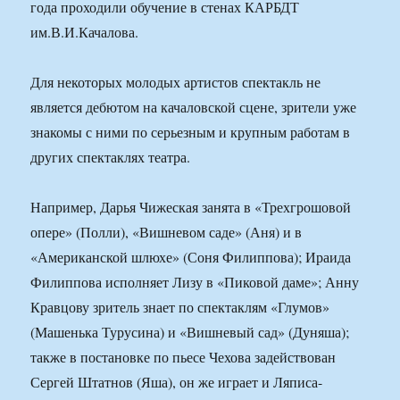
года проходили обучение в стенах КАРБДТ
им.В.И.Качалова.
Для некоторых молодых артистов спектакль не
является дебютом на качаловской сцене, зрители уже
знакомы с ними по серьезным и крупным работам в
других спектаклях театра.
Например, Дарья Чижеская занята в «Трехгрошовой
опере» (Полли), «Вишневом саде» (Аня) и в
«Американской шлюхе» (Соня Филиппова); Ираида
Филиппова исполняет Лизу в «Пиковой даме»; Анну
Кравцову зритель знает по спектаклям «Глумов»
(Машенька Турусина) и «Вишневый сад» (Дуняша);
также в постановке по пьесе Чехова задействован
Сергей Штатнов (Яша), он же играет и Ляписа-