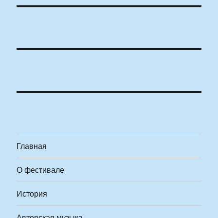
Главная
О фестивале
История
Авторская музыка