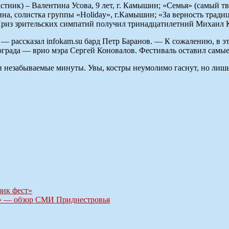
ник) – Валентина Усова, 9 лет, г. Камышин; «Семья» (самый т
на, солистка группы «Holidаy», г.Камышин; «За верность тради
 Приз зрительских симпатий получил тринадцатилетний Михаил 
 рассказал infokam.su бард Петр Баранов. ― К сожалению, в это
ограда ― врио мэра Сергей Коновалов. Фестиваль оставил самы
незабываемые минуты. Увы, костры неумолимо гаснут, но лишь з
зик фест»
?» — обзор СМИ Приднестровья