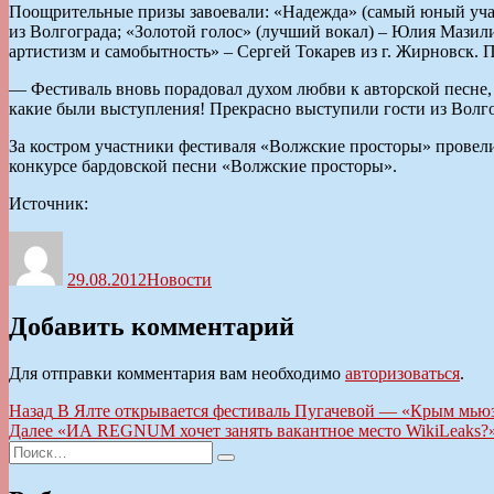
Поощрительные призы завоевали: «Надежда» (самый юный участ
из Волгограда; «Золотой голос» (лучший вокал) – Юлия Мазили
артистизм и самобытность» – Сергей Токарев из г. Жирновск.
― Фестиваль вновь порадовал духом любви к авторской песне, ―
какие были выступления! Прекрасно выступили гости из Волг
За костром участники фестиваля «Волжские просторы» провели 
конкурсе бардовской песни «Волжские просторы».
Источник:
Автор
Опубликовано
Рубрики
29.08.2012
Новости
Добавить комментарий
Для отправки комментария вам необходимо
авторизоваться
.
Навигация
Предыдущая
Назад
В Ялте открывается фестиваль Пугачевой — «Крым мью
запись:
Следующая
Далее
«ИА REGNUM хочет занять вакантное место WikiLeaks
по
Искать:
запись:
Поиск
записям