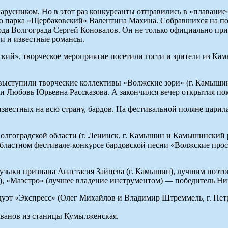
парусником. Но в этот раз конкурсанты отправились в «плавани
го парка «Щербаковский» Валентина Махина. Собравшихся на п
ода Волгограда Сергей Коновалов. Он не только официально при
ни и известные романсы.
ий», творческое мероприятие посетили гости и зрители из Кам
ыступили творческие коллективы «Волжские зори» (г. Камышин)
 Любовь Юрьевна Рассказова. А закончился вечер открытия по
 известных на всю страну, бардов. На фестивальной поляне цари
 Волгоградской области (г. Ленинск, г. Камышин и Камышинский
м областном фестивале-конкурсе бардовской песни «Волжские пр
зыки признана Анастасия Зайцева (г. Камышин), лучшим поэто
), «Маэстро» (лучшее владение инструментом) ― победитель Ник
уэт «Экспресс» (Олег Михайлов и Владимир Штреммель, г. Петр
ванов из станицы Кумылженская.