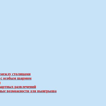
 между столицами
е с особым шармом
и
зартных развлечений
ичные возможности для выигрыша