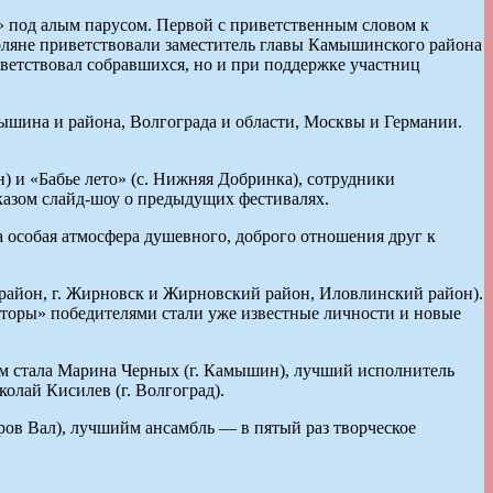
е» под алым парусом. Первой с приветственным словом к
оляне приветствовали заместитель главы Камышинского района
ветствовал собравшихся, но и при поддержке участниц
ышина и района, Волгограда и области, Москвы и Германии.
 и «Бабье лето» (с. Нижняя Добринка), сотрудники
казом слайд-шоу о предыдущих фестивалях.
ла особая атмосфера душевного, доброго отношения друг к
 район, г. Жирновск и Жирновский район, Иловлинский район).
осторы» победителями стали уже известные личности и новые
м стала Марина Черных (г. Камышин), лучший исполнитель
олай Кисилев (г. Волгоград).
ов Вал), лучшийм ансамбль ― в пятый раз творческое