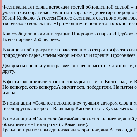
Фестивальная поляна встречала гостей обновленной сценой – 
участникам обратилась «капитан корабля» директор природно
Юрий Кибкало. А гостем Пятого фестиваля стал врио мэра гор
творческого коллектива «Три + один» исполнил авторские пес
Как сообщили в администрации Природного парка «Щербаковск
Всего порядка 250 человек.
В концертной программе торжественного открытия фестиваля в
природного парка, члены жюри Михаил Игоревич Просондеев и
Два дня на сцене и у костра звучали песни местных авторов и,
другу.
В фестивале приняли участие конкурсанты из г. Волгограда и
Но конкурс, есть конкурс.А значит есть победители. На пято
имена.
В номинации «Сольное исполнение» лучшим автором слов и му
песен других авторов – Владимир Кагочкин (ст. Кумылженская
В номинации «Групповое (ансамблевое) исполнение» лучший д
объединение «Пилигрим» (г. Камышин).
Гран-при при полном единогласии жюри получил Александр И