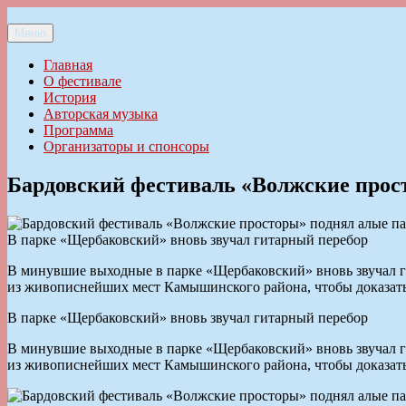
Перейти
к
Меню
Ильменский фестиваль авторской песни
содержимому
Главная
О фестивале
История
Авторская музыка
Программа
Организаторы и спонсоры
Бардовский фестиваль «Волжские прос
В парке «Щербаковский» вновь звучал гитарный перебор
В минувшие выходные в парке «Щербаковский» вновь звучал ги
из живописнейших мест Камышинского района, чтобы доказать 
В парке «Щербаковский» вновь звучал гитарный перебор
В минувшие выходные в парке «Щербаковский» вновь звучал ги
из живописнейших мест Камышинского района, чтобы доказать 