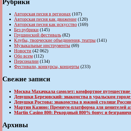
Рубрики
Авторская песня в регионах
(107)
Авторская песня как движение
(120)
Авторская песня как искусство
(169)
Без рубрики
(145)
Грушинский фестиваль
(82)
Клубы, творческие объединения, театры
(141)
Музыкальные инструменты
(69)
Новости
(42 062)
Обо всем
(112)
Персоналии
(134)
Фестивали, конкурсы, концерты
(233)
Свежие записи
Москва Махачкала самолет: комфортное путешествие
Девушки Березовский: знакомства в уральском город
Девушки Ростова: знакомства в южной столице Росси
Мартин Казино: Премиум-платформа для ценителей а
Martin Casino 800: Рекордный 800% бонус и безгран
Архивы