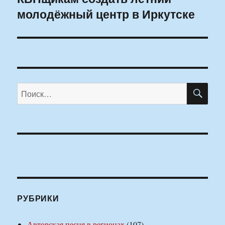
молодёжный центр в Иркутске
ПО
Искать:
РУБРИКИ
Авторская песня в регионах
(107)