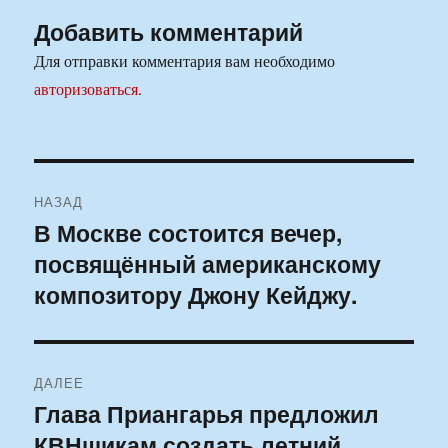
Добавить комментарий
Для отправки комментария вам необходимо
авторизоваться
.
Навигация
НАЗАД
по
В Москве состоится вечер,
Предыдущая
посвящённый американскому
запись:
записям
композитору Джону Кейджу.
ДАЛЕЕ
Глава Приангарья предложил
Следующая
КВНщикам создать летний
запись: