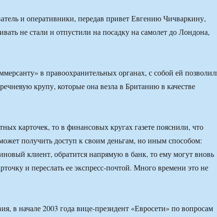
ватель и оперативники, передав привет Евгению Чичваркину,
ивать не стали и отпустили на посадку на самолет до Лондона,
мерсанту» в правоохранительных органах, с собой ей позволил
гречневую крупу, которые она везла в Британию в качестве
тных карточек, то в финансовых кругах газете пояснили, что
может получить доступ к своим деньгам, но иным способом:
тиновый клиент, обратится напрямую в банк, то ему могут вновь
арточку и переслать ее экспресс-почтой. Много времени это не
ия, в начале 2003 года вице-президент «Евросети» по вопросам