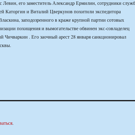
с Левин, его заместитель Александр Ермилин, сотрудники служ
ей Каторгин и Виталий Цверкунов похитили экспедитора
ласкина, заподозренного в краже крупной партии сотовых
низации похищения и вымогательстве обвинен экс-совладелец
й Чичваркин . Его заочный арест 28 января санкционировал
сквы.
ваться
.