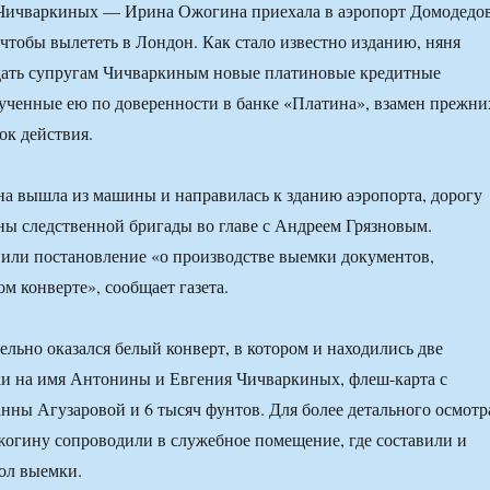
 Чичваркиных — Ирина Ожогина приехала в аэропорт Домодедо
 чтобы вылететь в Лондон. Как стало известно изданию, няня
дать супругам Чичваркиным новые платиновые кредитные
лученные ею по доверенности в банке «Платина», взамен прежни
ок действия.
а вышла из машины и направилась к зданию аэропорта, дорогу
ны следственной бригады во главе с Андреем Грязновым.
или постановление «о производстве выемки документов,
м конверте», сообщает газета.
ельно оказался белый конверт, в котором и находились две
ки на имя Антонины и Евгения Чичваркиных, флеш-карта с
нны Агузаровой и 6 тысяч фунтов. Для более детального осмотр
огину сопроводили в служебное помещение, где составили и
ол выемки.