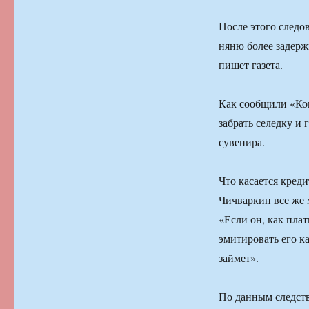
После этого следо
няню более задерж
пишет газета.
Как сообщили «Ком
забрать селедку и 
сувенира.
Что касается креди
Чичваркин все же 
«Если он, как пла
эмитировать его к
займет».
По данным следств