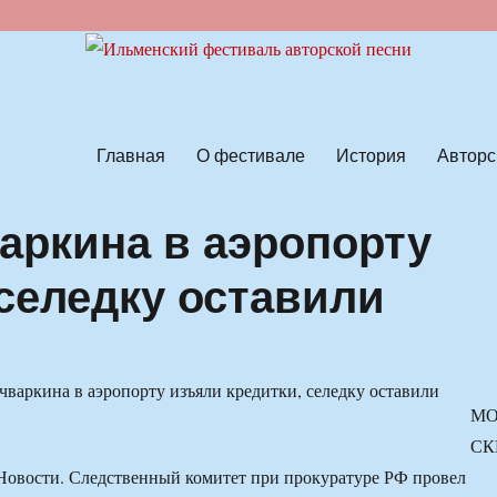
ской песни
Главная
О фестивале
История
Авторс
аркина в аэропорту
 селедку оставили
М
СК
Новости. Следственный комитет при прокуратуре РФ провел