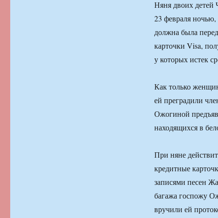
Няня двоих детей
23 февраля ночью,
должна была пере
карточки Visa, по
у которых истек ср
Как только женщин
ей преградили чле
Ожогиной предъяв
находящихся в бело
При няне действит
кредитные карточ
записями песен Жа
багажа госпожу Ож
вручили ей проток