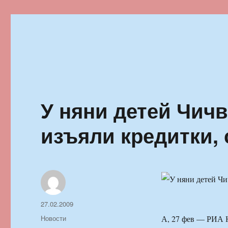
Ильменский фестиваль автор
У няни детей Чичв
изъяли кредитки,
Автор
Опубликовано
27.02.2009
Рубрики
Новости
А, 27 фев — РИА 