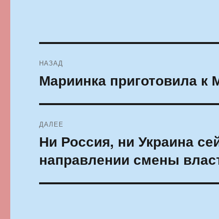
Навигация
НАЗАД
по
Мариинка приготовила к
Предыдущая
запись:
записям
ДАЛЕЕ
Ни Россия, ни Украина се
Следующая
запись:
направлении смены влас