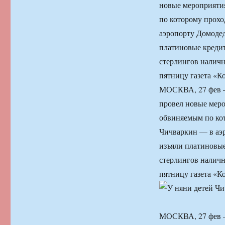
новые мероприятия
по которому прох
аэропорту Домодед
платиновые креди
стерлингов наличн
пятницу газета «К
МОСКВА, 27 фев —
провел новые меро
обвиняемым по ко
Чичваркин — в аэр
изъяли платиновые
стерлингов наличн
пятницу газета «К
МОСКВА, 27 фев