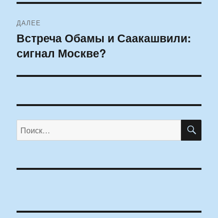
ДАЛЕЕ
Встреча Обамы и Саакашвили:
Следующая
сигнал Москве?
запись:
ПО
Искать: