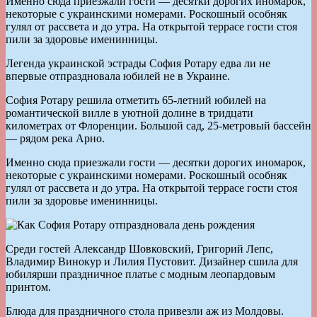
Именно сюда приезжали гости — десятки дорогих иномарок,
некоторые с украинскими номерами. Роскошный особняк
гулял от рассвета и до утра. На открытой террасе гости стоя
пили за здоровье именинницы.
Легенда украинской эстрады София Ротару едва ли не
впервые отпраздновала юбилей не в Украине.
София Ротару решила отметить 65-летний юбилей на
романтической вилле в уютной долине в тридцати
километрах от Флоренции. Большой сад, 25-метровый бассейн
— рядом река Арно.
Именно сюда приезжали гости — десятки дорогих иномарок,
некоторые с украинскими номерами. Роскошный особняк
гулял от рассвета и до утра. На открытой террасе гости стоя
пили за здоровье именинницы.
Среди гостей Александр Шовковский, Григорий Лепс,
Владимир Винокур и Лилия Пустовит. Дизайнер сшила для
юбилярши праздничное платье с модным леопардовым
принтом.
Блюда для праздничного стола привезли аж из Молдовы.