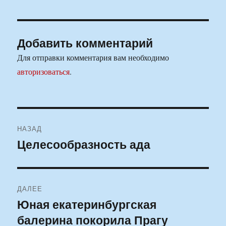
Добавить комментарий
Для отправки комментария вам необходимо
авторизоваться
.
Навигация
НАЗАД
по
Целесообразность ада
Предыдущая
запись:
записям
ДАЛЕЕ
Юная екатеринбургская
Следующая
балерина покорила Прагу
запись: