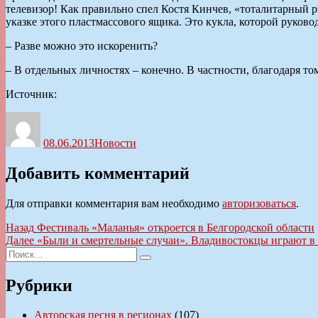
телевизор! Как правильно спел Костя Кинчев, «тоталитарный рэ
указке этого пластмассового ящика. Это кукла, которой руковод
– Разве можно это искоренить?
– В отдельных личностях – конечно. В частности, благодаря т
Источник:
Автор
Опубликовано
Рубрики
08.06.2013
Новости
Добавить комментарий
Для отправки комментария вам необходимо
авторизоваться
.
Навигация
Предыдущая
Назад
Фестиваль «Маланья» откроется в Белгородской области
запись:
Следующая
Далее
«Были и смертельные случаи». Владивостокцы играют в 
по
Искать:
запись:
Поиск
записям
Рубрики
Авторская песня в регионах
(107)