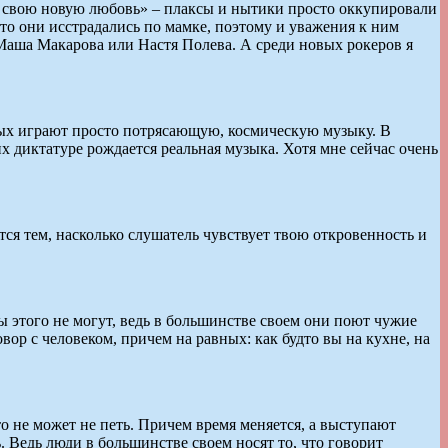
ду свою новую любовь» – плаксы и нытики просто оккупировали
 что они исстрадались по мамке, поэтому и уважения к ним
Маша Макарова или Настя Полева. А среди новых рокеров я
орых играют просто потрясающую, космическую музыку. В
их диктатуре рождается реальная музыка. Хотя мне сейчас очень
ется тем, насколько слушатель чувствует твою откровенность и
ты этого не могут, ведь в большинстве своем они поют чужие
овор с человеком, причем на равных: как будто вы на кухне, на
 кто не может не петь. Причем время меняется, а выступают
. Ведь люди в большинстве своем носят то, что говорит