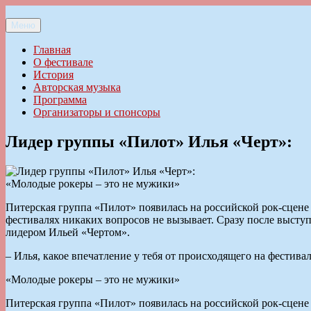
Перейти
к
Меню
Ильменский фестиваль авторской песни
содержимому
Главная
О фестивале
История
Авторская музыка
Программа
Организаторы и спонсоры
Лидер группы «Пилот» Илья «Черт»:
«Молодые рокеры – это не мужики»
Питерская группа «Пилот» появилась на российской рок-сцене 
фестивалях никаких вопросов не вызывает. Сразу после выступ
лидером Ильей «Чертом».
– Илья, какое впечатление у тебя от происходящего на фестивал
«Молодые рокеры – это не мужики»
Питерская группа «Пилот» появилась на российской рок-сцене 