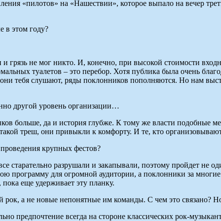
ления «пилотов» на «Нашествии», которое выпало на вечер трет
е в этом году?
ди и грязь не мог никто. И, конечно, при высокой стоимости вх
нормальных туалетов – это перебор. Хотя публика была очень благ
, они тебя слушают, ряды поклонников пополняются. Но нам выст
шенно другой уровень организации…
ков больше, да и история глубже. К тому же власти подобные м
в такой треш, они привыкли к комфорту. И те, кто организовываю
ы проведения крупных фестов?
все старательно разрушали и закапывали, поэтому пройдет не оди
вою программу для огромной аудитории, а поклонники за многие
 пока еще удерживает эту планку.
й рок, а не новые непонятные им команды. С чем это связано? 
ельно предпочтение всегда на стороне классических рок-музыкан