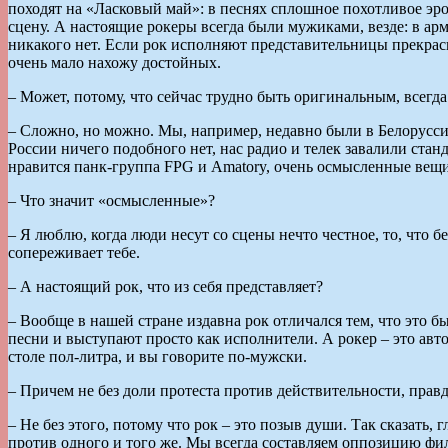
походят на «Ласковый май»: в песнях сплошное похотливое эро
сцену. А настоящие рокеры всегда были мужиками, везде: в арм
никакого нет. Если рок исполняют представительницы прекрас
очень мало нахожу достойных.
– Может, потому, что сейчас трудно быть оригинальным, всегд
– Сложно, но можно. Мы, например, недавно были в Белорусси
России ничего подобного нет, нас радио и телек завалили стан
нравится панк-группа FPG и Amatory, очень осмысленные вещи
– Что значит «осмысленные»?
– Я люблю, когда люди несут со сцены нечто честное, то, что б
сопереживает тебе.
– А настоящий рок, что из себя представляет?
– Вообще в нашей стране издавна рок отличался тем, что это б
песни и выступают просто как исполнители. А рокер – это автор
столе пол-литра, и вы говорите по-мужски.
– Причем не без доли протеста против действительности, прав
– Не без этого, потому что рок – это позыв души. Так сказать, 
против одного и того же. Мы всегда составляем оппозицию фило