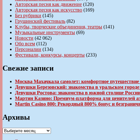
Авторская песня как движение
(120)
Авторская песня как искусство
(169)
Без рубрики
(145)
Грушинский фестиваль
(82)
Клубы, творческие объединения, театры
(141)
Музыкальные инструменты
(69)
Новости
(42 062)
Обо всем
(112)
Персоналии
(134)
Фестивали, конкурсы, концерты
(233)
Свежие записи
Москва Махачкала самолет: комфортное путешествие
Девушки Березовский: знакомства в уральском город
Девушки Ростова: знакомства в южной столице Росси
Мартин Казино: Премиум-платформа для ценителей а
Martin Casino 800: Рекордный 800% бонус и безгран
Архивы
Архивы