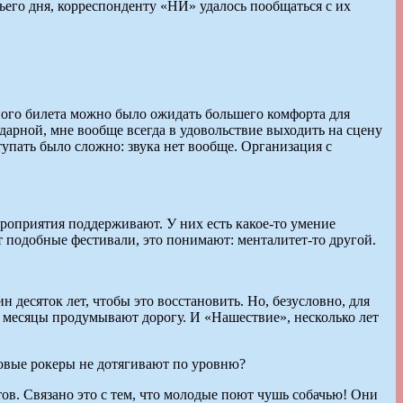
ьего дня, корреспонденту «НИ» удалось пообщаться с их
одного билета можно было ожидать большего комфорта для
одарной, мне вообще всегда в удовольствие выходить на сцену
упать было сложно: звука нет вообще. Организация с
ероприятия поддерживают. У них есть какое-то умение
т подобные фестивали, это понимают: менталитет-то другой.
н десяток лет, чтобы это восстановить. Но, безусловно, для
 месяцы продумывают дорогу. И «Нашествие», несколько лет
Новые рокеры не дотягивают по уровню?
тов. Связано это с тем, что молодые поют чушь собачью! Они