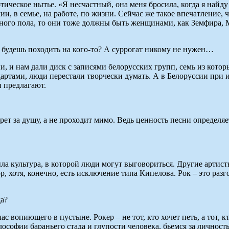
тическое нытье. «Я несчастный, она меня бросила, когда я най
ии, в семье, на работе, по жизни. Сейчас же такое впечатление,
ного пола, то они тоже должны быть женщинами, как Земфира, 
а будешь походить на кого-то? А суррогат никому не нужен…
и, и нам дали диск с записями белорусских групп, семь из кот
дартами, люди перестали творчески думать. А в Белоруссии при 
 предлагают.
ерет за душу, а не проходит мимо. Ведь ценность песни определя
ыла культура, в которой люди могут выговориться. Другие артис
, хотя, конечно, есть исключение типа Кипелова. Рок – это разг
да?
глас вопиющего в пустыне. Рокер – не тот, кто хочет петь, а тот,
софии бараньего стада и глупости человека, бьемся за личность