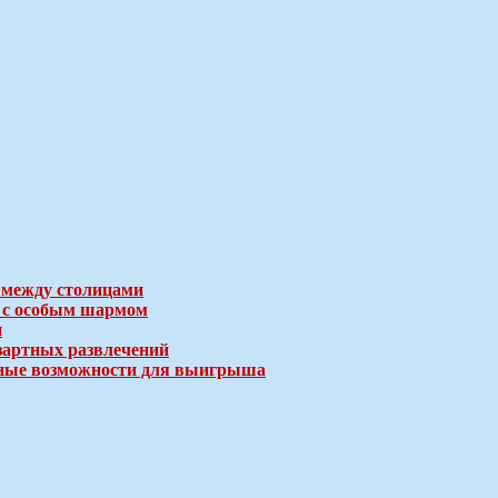
 между столицами
е с особым шармом
и
зартных развлечений
ичные возможности для выигрыша