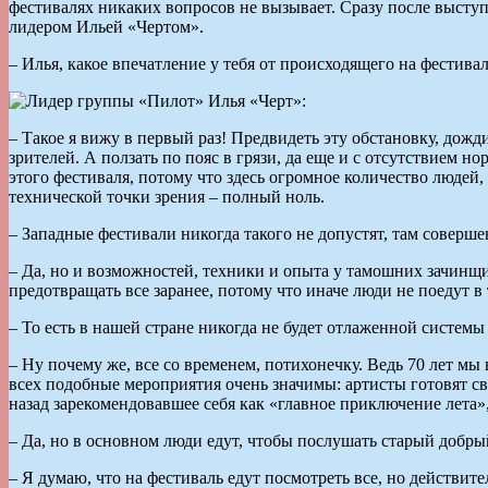
фестивалях никаких вопросов не вызывает. Сразу после выступ
лидером Ильей «Чертом».
– Илья, какое впечатление у тебя от происходящего на фестивал
– Такое я вижу в первый раз! Предвидеть эту обстановку, дож
зрителей. А ползать по пояс в грязи, да еще и с отсутствием 
этого фестиваля, потому что здесь огромное количество людей
технической точки зрения – полный ноль.
– Западные фестивали никогда такого не допустят, там совер
– Да, но и возможностей, техники и опыта у тамошних зачинщи
предотвращать все заранее, потому что иначе люди не поедут 
– То есть в нашей стране никогда не будет отлаженной систем
– Ну почему же, все со временем, потихонечку. Ведь 70 лет мы 
всех подобные мероприятия очень значимы: артисты готовят с
назад зарекомендовавшее себя как «главное приключение лета»,
– Да, но в основном люди едут, чтобы послушать старый добры
– Я думаю, что на фестиваль едут посмотреть все, но действит