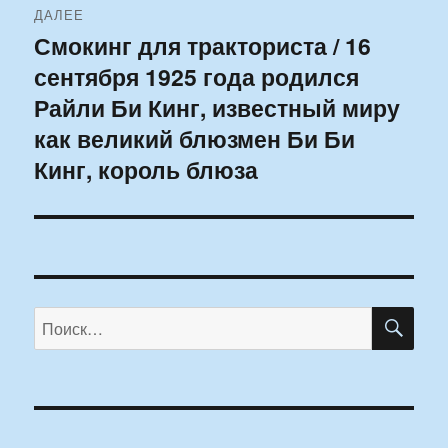
ДАЛЕЕ
Смокинг для тракториста / 16
Следующая
сентября 1925 года родился
запись:
Райли Би Кинг, известный миру
как великий блюзмен Би Би
Кинг, король блюза
ПО
Искать: