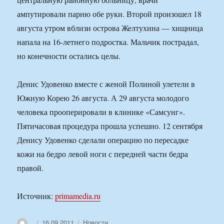
ампутировали парню обе руки. Второй произошел 18
августа утром вблизи острова Желтухина — хищница
напала на 16-летнего подростка. Мальчик пострадал,
но конечности остались целы.
Денис Удовенко вместе с женой Полиной улетели в
Южную Корею 26 августа. А 29 августа молодого
человека прооперировали в клинике «Самсунг».
Пятичасовая процедура прошла успешно. 12 сентября
Денису Удовенко сделали операцию по пересадке
кожи на бедро левой ноги с передней части бедра
правой.
Источник:
primamedia.ru
Автор
Опубликовано
Рубрики
16.09.2011
Новости