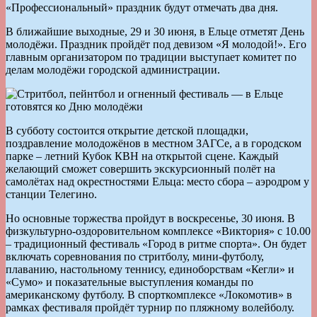
«Профессиональный» праздник будут отмечать два дня.
В ближайшие выходные, 29 и 30 июня, в Ельце отметят День
молодёжи. Праздник пройдёт под девизом «Я молодой!». Его
главным организатором по традиции выступает комитет по
делам молодёжи городской администрации.
В субботу состоится открытие детской площадки,
поздравление молодожёнов в местном ЗАГСе, а в городском
парке – летний Кубок КВН на открытой сцене. Каждый
желающий сможет совершить экскурсионный полёт на
самолётах над окрестностями Ельца: место сбора – аэродром у
станции Телегино.
Но основные торжества пройдут в воскресенье, 30 июня. В
физкультурно-оздоровительном комплексе «Виктория» с 10.00
– традиционный фестиваль «Город в ритме спорта». Он будет
включать соревнования по стритболу, мини-футболу,
плаванию, настольному теннису, единоборствам «Кегли» и
«Сумо» и показательные выступления команды по
американскому футболу. В спорткомплексе «Локомотив» в
рамках фестиваля пройдёт турнир по пляжному волейболу.