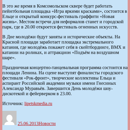
В это же время в Комсомольском сквере будет работать
пейнтбольная площадка «Игра яркими красками», состоится в
Ельце и открытый конкурс-фестиваль граффити «Новая
жизнь». Местом встречи для неформалов станет и городской
парк, где в 20.00 откроется фестиваль огненных искусств.
В Дне молодёжи будут заняты и исторические объекты. На
Красной площади заработает площадка экстремального
катания, где молодёжь покажет себя в скейтбординге, BMX и
катании на роликах, и аттракцион «Подъём на воздушном
шаре».
Праздничная концертно-танцевальная программа состоится на
площади Ленина. На сцене выступят финалисты городского
фестиваля «Рок-фронт», творческие коллективы Ельца и
аспирант Российской академии музыки имени Гнесиных
Александр Муравьёв. Завершится День молодёжи шоу-
дискотекой и фейерверком в 23.00.
Источник:
lipetskmedia.ru
Автор
Опубликовано
Рубрики
25.06.2013
Новости