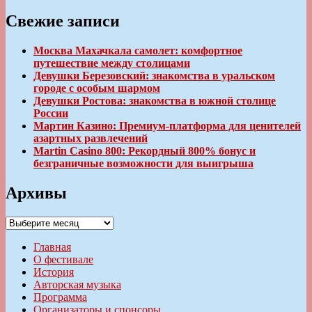
Свежие записи
Москва Махачкала самолет: комфортное
путешествие между столицами
Девушки Березовский: знакомства в уральском
городе с особым шармом
Девушки Ростова: знакомства в южной столице
России
Мартин Казино: Премиум-платформа для ценителей
азартных развлечений
Martin Casino 800: Рекордный 800% бонус и
безграничные возможности для выигрыша
Архивы
Архивы
Главная
О фестивале
История
Авторская музыка
Программа
Организаторы и спонсоры