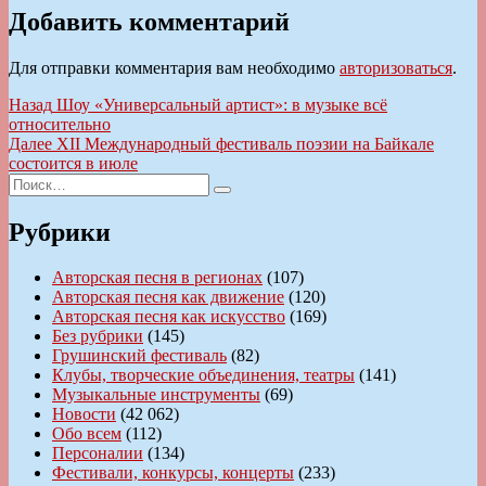
Добавить комментарий
Для отправки комментария вам необходимо
авторизоваться
.
Навигация
Предыдущая
Назад
Шоу «Универсальный артист»: в музыке всё
запись:
относительно
по
Следующая
Далее
XII Международный фестиваль поэзии на Байкале
записям
запись:
состоится в июле
Искать:
Поиск
Рубрики
Авторская песня в регионах
(107)
Авторская песня как движение
(120)
Авторская песня как искусство
(169)
Без рубрики
(145)
Грушинский фестиваль
(82)
Клубы, творческие объединения, театры
(141)
Музыкальные инструменты
(69)
Новости
(42 062)
Обо всем
(112)
Персоналии
(134)
Фестивали, конкурсы, концерты
(233)