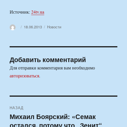
Источник:
24tv.ua
Автор
Опубликовано
Рубрики
18.06.2013
Новости
Добавить комментарий
Для отправки комментария вам необходимо
авторизоваться
.
Навигация
НАЗАД
по
Михаил Боярский: «Семак
Предыдущая
остался, потому что „Зенит“
запись:
записям