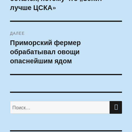
лучше ЦСКА»
ДАЛЕЕ
Приморский фермер
Следующая
обрабатывал овощи
запись:
опаснейшим ядом
ПО
Искать: