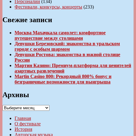
Персоналии
(134)
Фестивали, конкурсы, концерты
(233)
Свежие записи
Москва Махачкала самолет: комфортное
путешествие между столицами
Девушки Березовский: знакомства в уральском
городе с особым шармом
Девушки Ростова: знакомства в южной столице
России
Мартин Казино: Премиум-платформа для ценителей
азартных развлечений
Martin Casino 800: Рекордный 800% бонус и
безграничные возможности для выигрыша
Архивы
Архивы
Главная
О фестивале
История
Авторская музыка