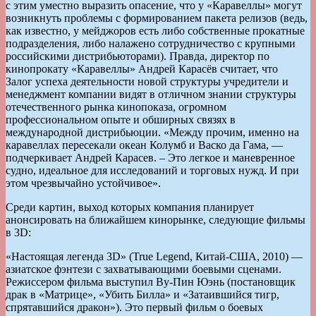
с этим уместно выразить опасение, что у «Каравеллы» могут
возникнуть проблемы с формированием пакета релизов (ведь,
как известно, у мейджоров есть либо собственные прокатные
подразделения, либо налажено сотрудничество с крупными
российскими дистрибьюторами). Правда, директор по
кинопрокату «Каравеллы» Андрей Карасёв считает, что
Залог успеха деятельности новой структуры учредители и
менеджмент компании видят в отличном знании структуры
отечественного рынка кинопоказа, огромном
профессиональном опыте и обширных связях в
международной дистрибьюции. «Между прочим, именно на
каравеллах пересекали океан Колумб и Васко да Гама, —
подчеркивает Андрей Карасев. – Это легкое и маневренное
судно, идеальное для исследований и торговых нужд. И при
этом чрезвычайно устойчивое».
Среди картин, выход которых компания планирует
анонсировать на ближайшем кинорынке, следующие фильмы
в 3D:
«Настоящая легенда 3D» (True Legend, Китай-CША, 2010) —
азиатское фэнтези с захватывающими боевыми сценами.
Режиссером фильма выступил Ву-Пин Юэнь (постановщик
драк в «Матрице», «Убить Билла» и «Затаившийся тигр,
спрятавшийся дракон»). Это первый фильм о боевых