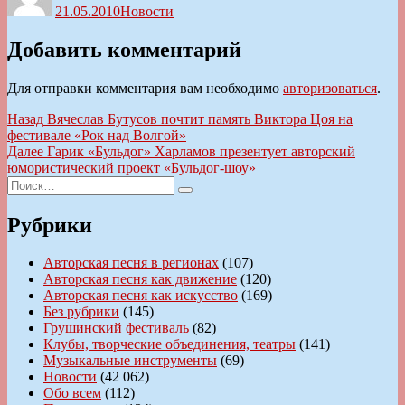
21.05.2010
Новости
Добавить комментарий
Для отправки комментария вам необходимо
авторизоваться
.
Навигация
Предыдущая
Назад
Вячеслав Бутусов почтит память Виктора Цоя на
запись:
фестивале «Рок над Волгой»
по
Следующая
Далее
Гарик «Бульдог» Харламов презентует авторский
записям
запись:
юмористический проект «Бульдог-шоу»
Искать:
Поиск
Рубрики
Авторская песня в регионах
(107)
Авторская песня как движение
(120)
Авторская песня как искусство
(169)
Без рубрики
(145)
Грушинский фестиваль
(82)
Клубы, творческие объединения, театры
(141)
Музыкальные инструменты
(69)
Новости
(42 062)
Обо всем
(112)