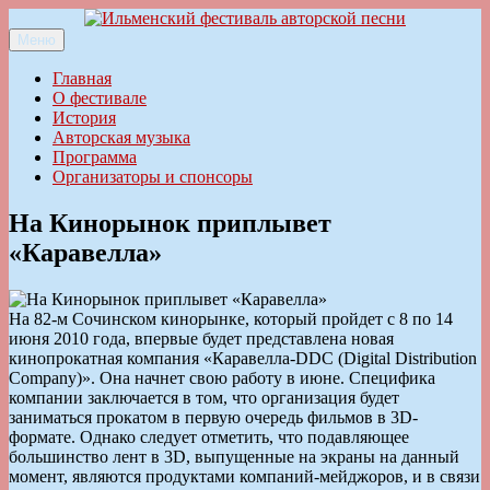
Перейти
к
Меню
Ильменский фестиваль авторской песни
содержимому
Главная
О фестивале
История
Авторская музыка
Программа
Организаторы и спонсоры
На Кинорынок приплывет
«Каравелла»
На 82-м Сочинском кинорынке, который пройдет с 8 по 14
июня 2010 года, впервые будет представлена новая
кинопрокатная компания «Каравелла-DDC (Digital Distribution
Company)». Она начнет свою работу в июне. Специфика
компании заключается в том, что организация будет
заниматься прокатом в первую очередь фильмов в 3D-
формате. Однако следует отметить, что подавляющее
большинство лент в 3D, выпущенные на экраны на данный
момент, являются продуктами компаний-мейджоров, и в связи