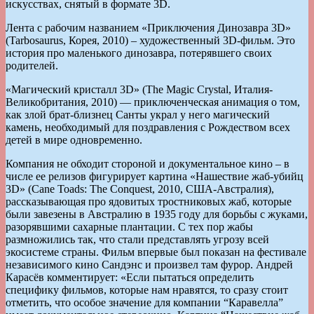
искусствах, снятый в формате 3D.
Лента с рабочим названием «Приключения Динозавра 3D»
(Tarbosaurus, Корея, 2010) – художественный 3D-фильм. Это
история про маленького динозавра, потерявшего своих
родителей.
«Магический кристалл 3D» (The Magic Crystal, Италия-
Великобритания, 2010) — приключенческая анимация о том,
как злой брат-близнец Санты украл у него магический
камень, необходимый для поздравления с Рождеством всех
детей в мире одновременно.
Компания не обходит стороной и документальное кино – в
числе ее релизов фигурирует картина «Нашествие жаб-убийц
3D» (Cane Toads: The Conquest, 2010, США-Австралия),
рассказывающая про ядовитых тростниковых жаб, которые
были завезены в Австралию в 1935 году для борьбы с жуками,
разорявшими сахарные плантации. С тех пор жабы
размножились так, что стали представлять угрозу всей
экосистеме страны. Фильм впервые был показан на фестивале
независимого кино Сандэнс и произвел там фурор. Андрей
Карасёв комментирует: «Если пытаться определить
специфику фильмов, которые нам нравятся, то сразу стоит
отметить, что особое значение для компании “Каравелла”