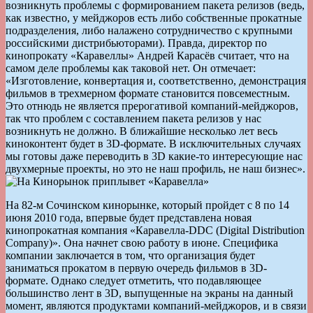
возникнуть проблемы с формированием пакета релизов (ведь,
как известно, у мейджоров есть либо собственные прокатные
подразделения, либо налажено сотрудничество с крупными
российскими дистрибьюторами). Правда, директор по
кинопрокату «Каравеллы» Андрей Карасёв считает, что на
самом деле проблемы как таковой нет. Он отмечает:
«Изготовление, конвертация и, соответственно, демонстрация
фильмов в трехмерном формате становится повсеместным.
Это отнюдь не является прерогативой компаний-мейджоров,
так что проблем с составлением пакета релизов у нас
возникнуть не должно. В ближайшие несколько лет весь
киноконтент будет в 3D-формате. В исключительных случаях
мы готовы даже переводить в 3D какие-то интересующие нас
двухмерные проекты, но это не наш профиль, не наш бизнес».
На 82-м Сочинском кинорынке, который пройдет с 8 по 14
июня 2010 года, впервые будет представлена новая
кинопрокатная компания «Каравелла-DDC (Digital Distribution
Company)». Она начнет свою работу в июне. Специфика
компании заключается в том, что организация будет
заниматься прокатом в первую очередь фильмов в 3D-
формате. Однако следует отметить, что подавляющее
большинство лент в 3D, выпущенные на экраны на данный
момент, являются продуктами компаний-мейджоров, и в связи