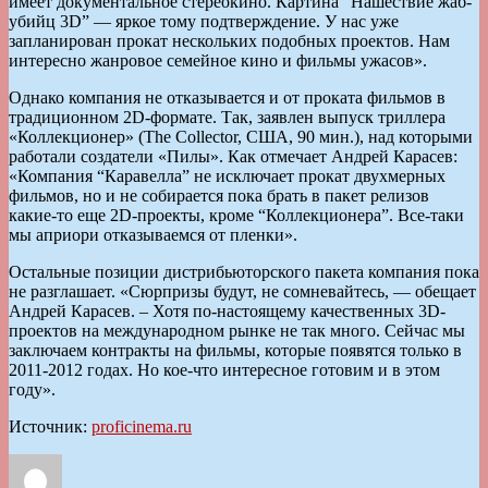
имеет документальное стереокино. Картина “Нашествие жаб-
убийц 3D” — яркое тому подтверждение. У нас уже
запланирован прокат нескольких подобных проектов. Нам
интересно жанровое семейное кино и фильмы ужасов».
Однако компания не отказывается и от проката фильмов в
традиционном 2D-формате. Так, заявлен выпуск триллера
«Коллекционер» (The Collector, США, 90 мин.), над которыми
работали создатели «Пилы». Как отмечает Андрей Карасев:
«Компания “Каравелла” не исключает прокат двухмерных
фильмов, но и не собирается пока брать в пакет релизов
какие-то еще 2D-проекты, кроме “Коллекционера”. Все-таки
мы априори отказываемся от пленки».
Остальные позиции дистрибьюторского пакета компания пока
не разглашает. «Сюрпризы будут, не сомневайтесь, — обещает
Андрей Карасев. – Хотя по-настоящему качественных 3D-
проектов на международном рынке не так много. Сейчас мы
заключаем контракты на фильмы, которые появятся только в
2011-2012 годах. Но кое-что интересное готовим и в этом
году».
Источник:
proficinema.ru
Автор
Опубликовано
Рубрики