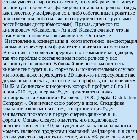
с этим уместно выразить опасение, что у «Каравеллы» могут
возникнуть проблемы с формированием пакета релизов (ведь,
как известно, у мейджоров есть либо собственные прокатные
подразделения, либо налажено сотрудничество с крупными
российскими дистрибьюторами). Правда, директор по
кинопрокату «Каравеллы» Андрей Карасёв считает, что на
самом деле проблемы как таковой нет. Он отмечает:
«Изготовление, конвертация и, соответственно, демонстрация
фильмов в трехмерном формате становится повсеместным.
Это отнюдь не является прерогативой компаний-мейджоров,
так что проблем с составлением пакета релизов у нас
возникнуть не должно. В ближайшие несколько лет весь
киноконтент будет в 3D-формате. В исключительных случаях
мы готовы даже переводить в 3D какие-то интересующие нас
двухмерные проекты, но это не наш профиль, не наш бизнес».
На 82-м Сочинском кинорынке, который пройдет с 8 по 14
июня 2010 года, впервые будет представлена новая
кинопрокатная компания «Каравелла-DDC (Digital Distribution
Company)». Она начнет свою работу в июне. Специфика
компании заключается в том, что организация будет
заниматься прокатом в первую очередь фильмов в 3D-
формате. Однако следует отметить, что подавляющее
большинство лент в 3D, выпущенные на экраны на данный
момент, являются продуктами компаний-мейджоров, и в связи
с этим уместно выразить опасение, что у «Каравеллы» могут