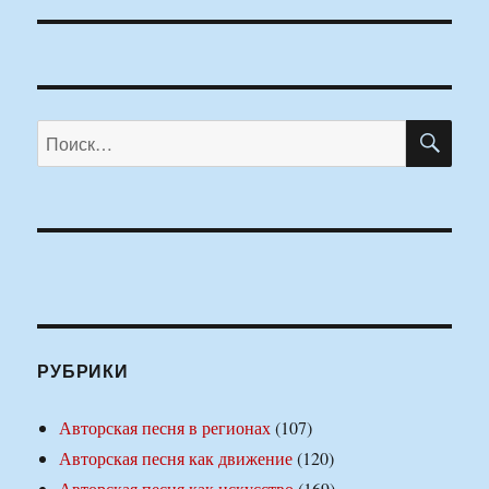
ПО
Искать:
РУБРИКИ
Авторская песня в регионах
(107)
Авторская песня как движение
(120)
Авторская песня как искусство
(169)