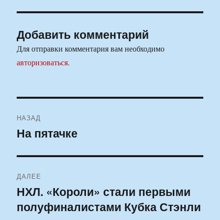
Добавить комментарий
Для отправки комментария вам необходимо
авторизоваться
.
Навигация
НАЗАД
по
На пятачке
Предыдущая
запись:
записям
ДАЛЕЕ
НХЛ. «Короли» стали первыми
Следующая
полуфиналистами Кубка Стэнли
запись: