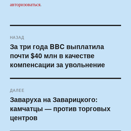
авторизоваться
.
Навигация
НАЗАД
по
За три года BBC выплатила
Предыдущая
почти $40 млн в качестве
запись:
записям
компенсации за увольнение
ДАЛЕЕ
Заваруха на Заварицкого:
Следующая
камчатцы — против торговых
запись:
центров