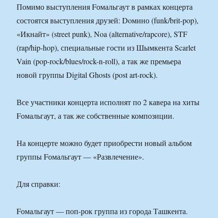
Помимо выступления Fомальгаут в рамках концерта
состоятся выступления друзей: Doмино (funk/brit-pop),
«Икнайт» (street punk), Noa (alternative/rapcore), STF
(rap/hip-hop), специальные гости из Шымкента Scarlet
Vain (pop-rock/blues/rock-n-roll), а так же премьера
новой группы Digital Ghosts (post art-rock).
Все участники концерта исполнят по 2 кавера на хиты
Fомальгаут, а так же собственные композиции.
На концерте можно будет приобрести новый альбом
группы Fомальгаут — «Развлечение».
Для справки:
Fомальгаут — поп-рок группа из города Ташкента.