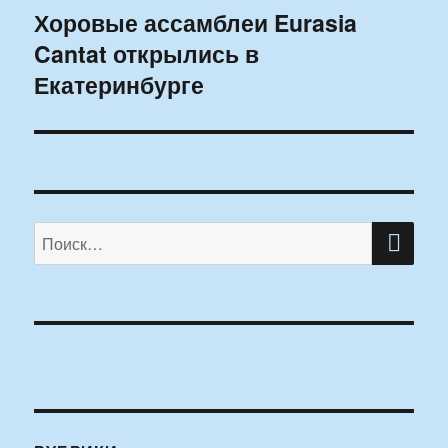
Хоровые ассамблеи Eurasia
Следующая
Cantat открылись в
запись:
Екатеринбурге
ПО
Искать: