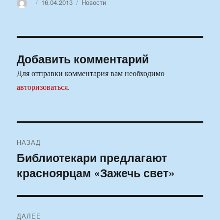
Автор
Опубликовано
Рубрики
16.04.2013
Новости
Добавить комментарий
Для отправки комментария вам необходимо
авторизоваться
.
Навигация
НАЗАД
по
Библиотекари предлагают
Предыдущая
красноярцам «Зажечь свет»
запись:
записям
ДАЛЕЕ