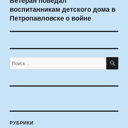
Ветеран поведал
воспитанникам детского дома в
запись:
Петропавловске о войне
ПО
Искать:
РУБРИКИ