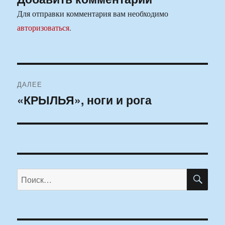
Для отправки комментария вам необходимо
авторизоваться
.
Навигация
ДАЛЕЕ
по
«КРЫЛЬЯ», ноги и рога
Следующая
запись:
записям
ПО
Искать: