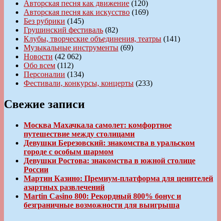
Авторская песня как движение
(120)
Авторская песня как искусство
(169)
Без рубрики
(145)
Грушинский фестиваль
(82)
Клубы, творческие объединения, театры
(141)
Музыкальные инструменты
(69)
Новости
(42 062)
Обо всем
(112)
Персоналии
(134)
Фестивали, конкурсы, концерты
(233)
Свежие записи
Москва Махачкала самолет: комфортное
путешествие между столицами
Девушки Березовский: знакомства в уральском
городе с особым шармом
Девушки Ростова: знакомства в южной столице
России
Мартин Казино: Премиум-платформа для ценителей
азартных развлечений
Martin Casino 800: Рекордный 800% бонус и
безграничные возможности для выигрыша