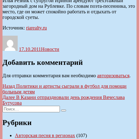
Илья Резник с супругой Ириной арендуют трехэтажный
загородный дом на Рублевке. По словам поэта-песенника, это
место, где он может спокойно работать и отдыхать от
городской суеты.
Источник:
riarealty.ru
Автор
Опубликовано
Рубрики
17.10.2011
Новости
Добавить комментарий
Для отправки комментария вам необходимо
авторизоваться
.
Навигация
Предыдущая
Назад
Политики и артисты сыграли в футбол для помощи
запись:
больным детям
по
Следующая
Далее
В Казани отпраздновали день рождения Вячеслава
записям
запись:
Бутусова
Искать:
Поиск
Рубрики
Авторская песня в регионах
(107)