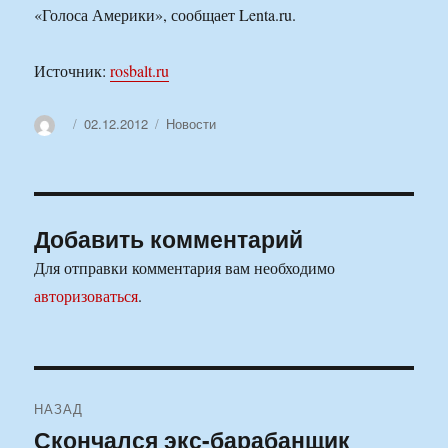
«Голоса Америки», сообщает Lenta.ru.
Источник:
rosbalt.ru
Автор
Опубликовано
Рубрики
02.12.2012
Новости
Добавить комментарий
Для отправки комментария вам необходимо
авторизоваться
.
Навигация
НАЗАД
по
Скончался экс-барабанщик
Предыдущая