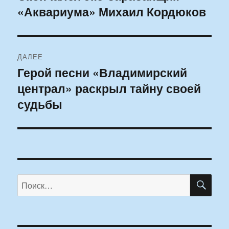
«Аквариума» Михаил Кордюков
запись:
записям
ДАЛЕЕ
Герой песни «Владимирский
Следующая
централ» раскрыл тайну своей
запись:
судьбы
ПО
Искать: