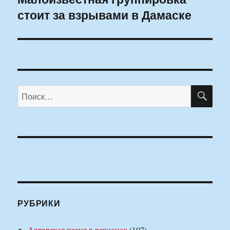
стоит за взрывами в Дамаске
запись:
ПО
Искать:
РУБРИКИ
Авторская песня в регионах
(107)