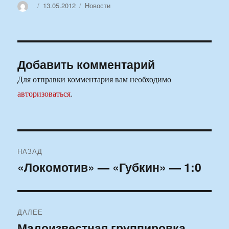
Автор
Опубликовано
Рубрики
13.05.2012
Новости
Добавить комментарий
Для отправки комментария вам необходимо
авторизоваться
.
Навигация
НАЗАД
по
«Локомотив» — «Губкин» — 1:0
Предыдущая
запись:
записям
ДАЛЕЕ
Малоизвестная группировка
Следующая