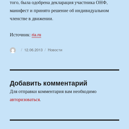
того, была одобрена декларация участника ОНФ,
манифест и принято решение об индивидуальном
членстве в движении.
Источник:
ria.ru
Автор
Опубликовано
Рубрики
12.06.2013
Новости
Добавить комментарий
Для отправки комментария вам необходимо
авторизоваться
.
Навигация