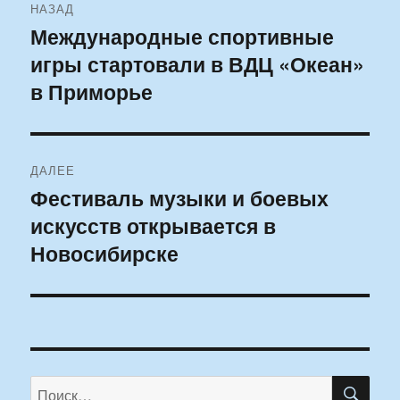
НАЗАД
по
Международные спортивные
Предыдущая
игры стартовали в ВДЦ «Океан»
запись:
записям
в Приморье
ДАЛЕЕ
Фестиваль музыки и боевых
Следующая
искусств открывается в
запись:
Новосибирске
ПО
Искать: