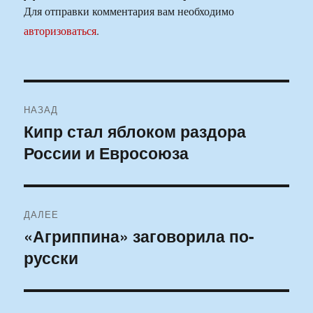
Для отправки комментария вам необходимо
авторизоваться
.
Навигация
НАЗАД
по
Кипр стал яблоком раздора
Предыдущая
России и Евросоюза
запись:
записям
ДАЛЕЕ
«Агриппина» заговорила по-
Следующая
русски
запись: