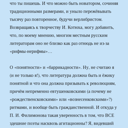
что ты пишешь. И что можно быть новатором, сочиняя
традиционными размерами, и уныло пережёвывать
тысячу раз повторенное, будучи верлибристом.
Возвращаясь к творчеству И. Котюха, могу добавить,
что, по моему мнению, многим местным русским
литераторам оно не близко как раз отнюдь не из-за
«рифмы-нерифмы»…
О «понятности» и «баррикадности». Ну, не считаю я
(и не только я!), что литература должна быть и ёжику
понятной и что она должна призывать к революциям,
причём непременно евтушенковскими (а почему не
«рождественсковскими» или «вознесенковскими»?)
ритмами, и вообще быть гражданственной. И откуда у
П. И. Филимонова такая уверенность в том, что ВСЕ
здешние поэты насквозь агитационны? Я, видевший