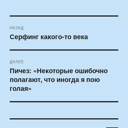
Навигация
НАЗАД
по
Серфинг какого-то века
Предыдущая
запись:
записям
ДАЛЕЕ
Пичез: «Некоторые ошибочно
Следующая
полагают, что иногда я пою
запись:
голая»