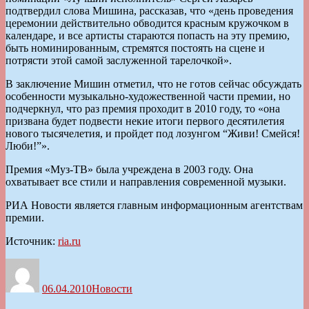
подтвердил слова Мишина, рассказав, что «день проведения
церемонии действительно обводится красным кружочком в
календаре, и все артисты стараются попасть на эту премию,
быть номинированным, стремятся постоять на сцене и
потрясти этой самой заслуженной тарелочкой».
В заключение Мишин отметил, что не готов сейчас обсуждать
особенности музыкально-художественной части премии, но
подчеркнул, что раз премия проходит в 2010 году, то «она
призвана будет подвести некие итоги первого десятилетия
нового тысячелетия, и пройдет под лозунгом “Живи! Смейся!
Люби!”».
Премия «Муз-ТВ» была учреждена в 2003 году. Она
охватывает все стили и направления современной музыки.
РИА Новости является главным информационным агентствам
премии.
Источник:
ria.ru
Автор
Опубликовано
Рубрики
06.04.2010
Новости