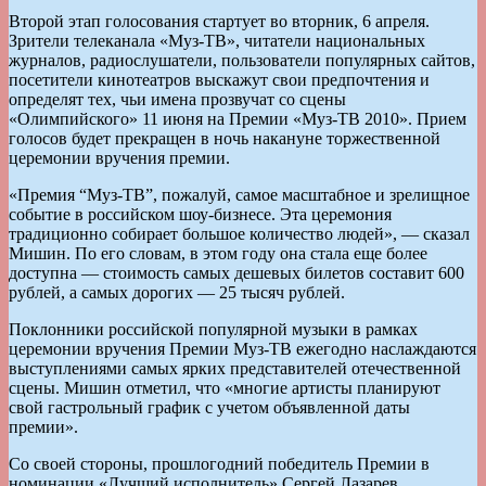
Второй этап голосования стартует во вторник, 6 апреля.
Зрители телеканала «Муз-ТВ», читатели национальных
журналов, радиослушатели, пользователи популярных сайтов,
посетители кинотеатров выскажут свои предпочтения и
определят тех, чьи имена прозвучат со сцены
«Олимпийского» 11 июня на Премии «Муз-ТВ 2010». Прием
голосов будет прекращен в ночь накануне торжественной
церемонии вручения премии.
«Премия “Муз-ТВ”, пожалуй, самое масштабное и зрелищное
событие в российском шоу-бизнесе. Эта церемония
традиционно собирает большое количество людей», — сказал
Мишин. По его словам, в этом году она стала еще более
доступна — стоимость самых дешевых билетов составит 600
рублей, а самых дорогих — 25 тысяч рублей.
Поклонники российской популярной музыки в рамках
церемонии вручения Премии Муз-ТВ ежегодно наслаждаются
выступлениями самых ярких представителей отечественной
сцены. Мишин отметил, что «многие артисты планируют
свой гастрольный график с учетом объявленной даты
премии».
Со своей стороны, прошлогодний победитель Премии в
номинации «Лучший исполнитель» Сергей Лазарев