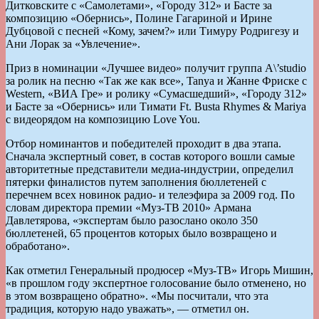
Дитковските с «Самолетами», «Городу 312» и Басте за
композицию «Обернись», Полине Гагариной и Ирине
Дубцовой с песней «Кому, зачем?» или Тимуру Родригезу и
Ани Лорак за «Увлечение».
Приз в номинации «Лучшее видео» получит группа A\’studio
за ролик на песню «Так же как все», Tanya и Жанне Фриске с
Western, «ВИА Гре» и ролику «Сумасшедший», «Городу 312»
и Басте за «Обернись» или Тимати Ft. Busta Rhymes & Mariya
с видеорядом на композицию Love You.
Отбор номинантов и победителей проходит в два этапа.
Сначала экспертный совет, в состав которого вошли самые
авторитетные представители медиа-индустрии, определил
пятерки финалистов путем заполнения бюллетеней с
перечнем всех новинок радио- и телеэфира за 2009 год. По
словам директора премии «Муз-ТВ 2010» Армана
Давлетярова, «экспертам было разослано около 350
бюллетеней, 65 процентов которых было возвращено и
обработано».
Как отметил Генеральный продюсер «Муз-ТВ» Игорь Мишин,
«в прошлом году экспертное голосование было отменено, но
в этом возвращено обратно». «Мы посчитали, что эта
традиция, которую надо уважать», — отметил он.