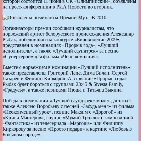
которой состоится 11 июня в СК «Олимпийский», объявлены
на пресс-конференции в РИА Новости во вторник.
Организаторы премии сообщили журналистам, что
норвежский артист белорусского происхождения Александр
Рыбак, победивший на конкурсе «Евровидение 2009»,
представлен в номинациях «Прорыв года», «Лучший
исполнитель», а также «Лучший саундтрек» за песню
«Супергерой» для фильма «Черная молния».
Вместе с норвежцем в номинации «Лучший исполнитель»
также представлены Григорий Лепс, Дима Билан, Сергей
Лазарев и Филипп Киркоров. А за звание «Прорыв года»
Рыбак будет бороться с группами 23:45 & 5ivesta Family,
«Градусы», а также певицами Нюша и Татьяна Зыкина.
Победа в номинации «Лучший саундтрек» может достаться
также Алексею Воробьеву с песней «Забудь меня» из фильма
«Неоконченный урок», певице Макsим с «Дорогой» из
«Книги Мастеров», группе «Мумий Тролль» с композицией
«Фантастика» из телесериала «Маргоша» или Филиппу
Киркорову за песню «Просто подари» к картине «Любовь в
Большом городе».