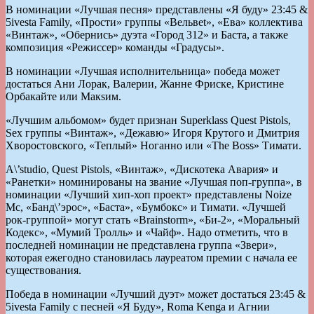
В номинации «Лучшая песня» представлены «Я буду» 23:45 &
5ivesta Family, «Прости» группы «Вельвеt», «Ева» коллектива
«Винтаж», «Обернись» дуэта «Город 312» и Баста, а также
композиция «Режиссер» команды «Градусы».
В номинации «Лучшая исполнительница» победа может
достаться Ани Лорак, Валерии, Жанне Фриске, Кристине
Орбакайте или Макsим.
«Лучшим альбомом» будет признан Superklass Quest Pistols,
Sex группы «Винтаж», «Дежавю» Игоря Крутого и Дмитрия
Хворостовского, «Теплый» Ноганно или «The Boss» Тимати.
A\’studio, Quest Pistols, «Винтаж», «Дискотека Авария» и
«Ранетки» номинированы на звание «Лучшая поп-группа», в
номинации «Лучший хип-хоп проект» представлены Noize
Mc, «Банд\’эрос», «Баста», «Бумбокс» и Тимати. «Лучшей
рок-группой» могут стать «Brainstorm», «Би-2», «Моральный
Кодекс», «Мумий Тролль» и «Чайф». Надо отметить, что в
последней номинации не представлена группа «Звери»,
которая ежегодно становилась лауреатом премии с начала ее
существования.
Победа в номинации «Лучший дуэт» может достаться 23:45 &
5ivesta Family с песней «Я Буду», Roma Kenga и Агнии