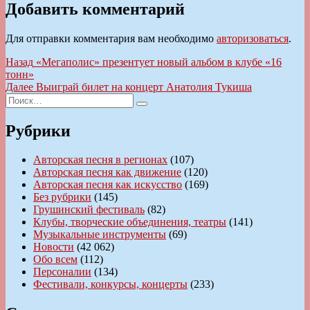
Добавить комментарий
Для отправки комментария вам необходимо
авторизоваться
.
Навигация
Предыдущая
Назад
«Мегаполис» презентует новый альбом в клубе «16
запись:
тонн»
по
Следующая
Далее
Выиграй билет на концерт Анатолия Тукиша
записям
Искать:
запись:
Поиск
Рубрики
Авторская песня в регионах
(107)
Авторская песня как движение
(120)
Авторская песня как искусство
(169)
Без рубрики
(145)
Грушинский фестиваль
(82)
Клубы, творческие объединения, театры
(141)
Музыкальные инструменты
(69)
Новости
(42 062)
Обо всем
(112)
Персоналии
(134)
Фестивали, конкурсы, концерты
(233)