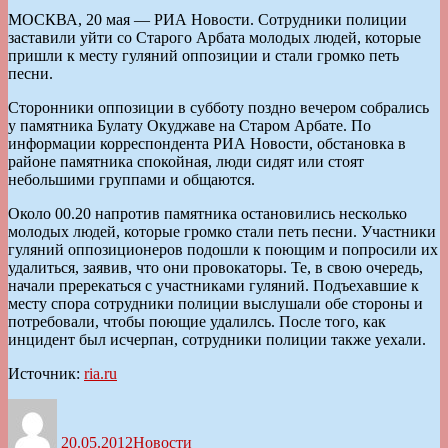
МОСКВА, 20 мая — РИА Новости. Сотрудники полиции
заставили уйти со Старого Арбата молодых людей, которые
пришли к месту гуляний оппозиции и стали громко петь
песни.
Сторонники оппозиции в субботу поздно вечером собрались
у памятника Булату Окуджаве на Старом Арбате. По
информации корреспондента РИА Новости, обстановка в
районе памятника спокойная, люди сидят или стоят
небольшими группами и общаются.
Около 00.20 напротив памятника остановились несколько
молодых людей, которые громко стали петь песни. Участники
гуляний оппозиционеров подошли к поющим и попросили их
удалиться, заявив, что они провокаторы. Те, в свою очередь,
начали пререкаться с участниками гуляний. Подъехавшие к
месту спора сотрудники полиции выслушали обе стороны и
потребовали, чтобы поющие удалилсь. После того, как
инцидент был исчерпан, сотрудники полиции также уехали.
Источник:
ria.ru
Автор
Опубликовано
Рубрики
20.05.2012
Новости