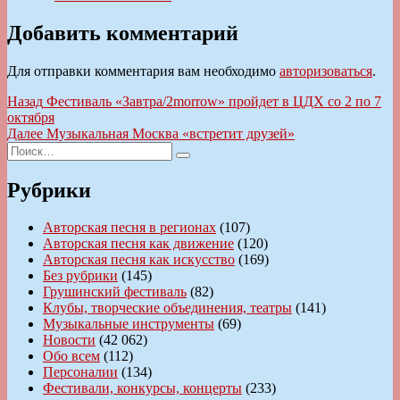
Добавить комментарий
Для отправки комментария вам необходимо
авторизоваться
.
Навигация
Предыдущая
Назад
Фестиваль «Завтра/2morrow» пройдет в ЦДХ со 2 по 7
запись:
октября
по
Следующая
Далее
Музыкальная Москва «встретит друзей»
записям
Искать:
запись:
Поиск
Рубрики
Авторская песня в регионах
(107)
Авторская песня как движение
(120)
Авторская песня как искусство
(169)
Без рубрики
(145)
Грушинский фестиваль
(82)
Клубы, творческие объединения, театры
(141)
Музыкальные инструменты
(69)
Новости
(42 062)
Обо всем
(112)
Персоналии
(134)
Фестивали, конкурсы, концерты
(233)