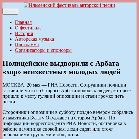
Перейти
к
Меню
Ильменский фестиваль авторской песни
содержимому
Главная
О фестивале
История
Авторская музыка
Программа
Организаторы и спонсоры
Полицейские выдворили с Арбата
«хор» неизвестных молодых людей
МОСКВА, 20 мая — РИА Новости. Сотрудники полиции
заставили уйти со Старого Арбата молодых людей, которые
пришли к месту гуляний оппозиции и стали громко петь
песни.
Сторонники оппозиции в субботу поздно вечером собрались
у памятника Булату Окуджаве на Старом Арбате. По
информации корреспондента РИА Новости, обстановка в
районе памятника спокойная, люди сидят или стоят
небольшими группами и общаются.