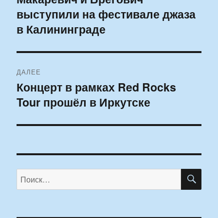
выступили на фестивале джаза
запись:
записям
в Калининграде
ДАЛЕЕ
Концерт в рамках Red Rocks
Следующая
Tour прошёл в Иркутске
запись:
ПО
Искать: