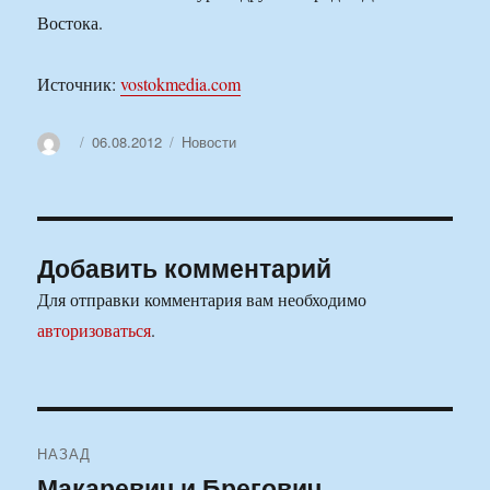
Востока.
Источник:
vostokmedia.com
Автор
Опубликовано
Рубрики
06.08.2012
Новости
Добавить комментарий
Для отправки комментария вам необходимо
авторизоваться
.
Навигация
НАЗАД
по
Макаревич и Брегович
Предыдущая