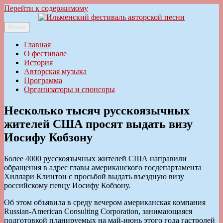
Перейти к содержимому
Меню
Ильменский фестиваль авторской песни
Главная
О фестивале
История
Авторская музыка
Программа
Организаторы и спонсоры
Несколько тысяч русскоязычных
жителей США просят выдать визу
Иосифу Кобзону
Более 4000 русскоязычных жителей США направили
обращения в адрес главы американского госдепартамента
Хиллари Клинтон с просьбой выдать въездную визу
российскому певцу Иосифу Кобзону.
Об этом объявила в среду вечером американская компания
Russian-American Consulting Corporation, занимающаяся
подготовкой планируемых на май-июнь этого года гастролей