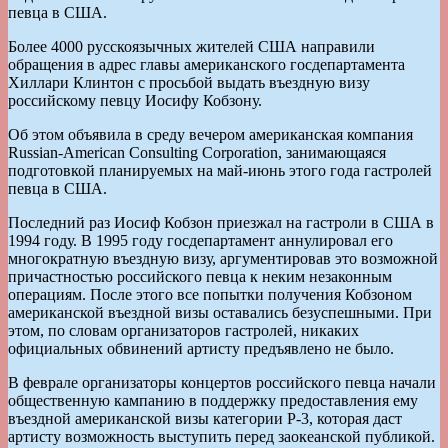
певца в США.
Более 4000 русскоязычных жителей США направили
обращения в адрес главы американского госдепартамента
Хиллари Клинтон с просьбой выдать въездную визу
российскому певцу Иосифу Кобзону.
Об этом объявила в среду вечером американская компания
Russian-American Consulting Corporation, занимающаяся
подготовкой планируемых на май-июнь этого года гастролей
певца в США.
Последний раз Иосиф Кобзон приезжал на гастроли в США в
1994 году. В 1995 году госдепартамент аннулировал его
многократную въездную визу, аргументировав это возможной
причастностью российского певца к неким незаконным
операциям. После этого все попытки получения Кобзоном
американской въездной визы оставались безуспешными. При
этом, по словам организаторов гастролей, никаких
официальных обвинений артисту предъявлено не было.
В феврале организаторы концертов российского певца начали
общественную кампанию в поддержку предоставления ему
въездной американской визы категории P-3, которая даст
артисту возможность выступить перед заокеанской публикой.