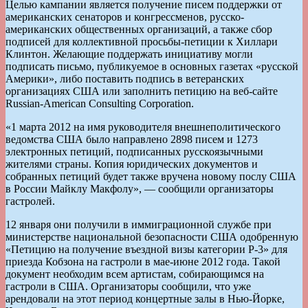
Целью кампании является получение писем поддержки от
американских сенаторов и конгрессменов, русско-
американских общественных организаций, а также сбор
подписей для коллективной просьбы-петиции к Хиллари
Клинтон. Желающие поддержать инициативу могли
подписать письмо, публикуемое в основных газетах «русской
Америки», либо поставить подпись в ветеранских
организациях США или заполнить петицию на веб-сайте
Russian-American Consulting Corporation.
«1 марта 2012 на имя руководителя внешнеполитического
ведомства США было направлено 2898 писем и 1273
электронных петиций, подписанных русскоязычными
жителями страны. Копия юридических документов и
собранных петиций будет также вручена новому послу США
в России Майклу Макфолу», — сообщили организаторы
гастролей.
12 января они получили в иммиграционной службе при
министерстве национальной безопасности США одобренную
«Петицию на получение въездной визы категории P-3» для
приезда Кобзона на гастроли в мае-июне 2012 года. Такой
документ необходим всем артистам, собирающимся на
гастроли в США. Организаторы сообщили, что уже
арендовали на этот период концертные залы в Нью-Йорке,