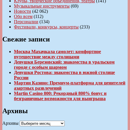
Клубы, творческие объединения, театры
(141)
Музыкальные инструменты
(69)
Новости
(42 062)
Обо всем
(112)
Персоналии
(134)
Фестивали, конкурсы, концерты
(233)
Свежие записи
Москва Махачкала самолет: комфортное
путешествие между столицами
Девушки Березовский: знакомства в уральском
городе с особым шармом
Девушки Ростова: знакомства в южной столице
России
Мартин Казино: Премиум-платформа для ценителей
азартных развлечений
Martin Casino 800: Рекордный 800% бонус и
безграничные возможности для выигрыша
Архивы
Архивы