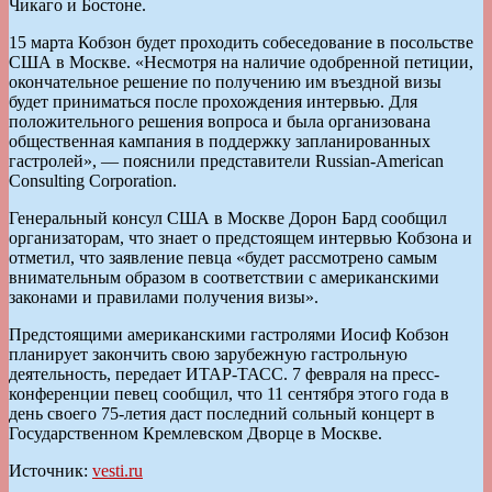
Чикаго и Бостоне.
15 марта Кобзон будет проходить собеседование в посольстве
США в Москве. «Несмотря на наличие одобренной петиции,
окончательное решение по получению им въездной визы
будет приниматься после прохождения интервью. Для
положительного решения вопроса и была организована
общественная кампания в поддержку запланированных
гастролей», — пояснили представители Russian-American
Consulting Corporation.
Генеральный консул США в Москве Дорон Бард сообщил
организаторам, что знает о предстоящем интервью Кобзона и
отметил, что заявление певца «будет рассмотрено самым
внимательным образом в соответствии с американскими
законами и правилами получения визы».
Предстоящими американскими гастролями Иосиф Кобзон
планирует закончить свою зарубежную гастрольную
деятельность, передает ИТАР-ТАСС. 7 февраля на пресс-
конференции певец сообщил, что 11 сентября этого года в
день своего 75-летия даст последний сольный концерт в
Государственном Кремлевском Дворце в Москве.
Источник:
vesti.ru