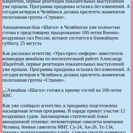
Шкребтий, первые репетиции показательных выступлений
уже прошли. Программа праздника осталась без изменений. А
сегодня вечером в Челябинск должна прилететь знаменитая
пилотажная группа «Стрижи».
Авиационная база «Шагол» в Челябинске уже полностью
готова к предстоящему празднованию 100-летия Военно-
воздушных сил России, которое состоится в ближайшую
субботу, 25 августа.
Как рассказал агентству «Урал-пресс-информ» заместитель
командира авиабазы по воспитательной работе Александр
Шкребтий, первые репетиции показательных выступлений
уже прошли. Программа праздника осталась без изменений. А
сегодня вечером в Челябинск должна прилететь знаменитая
пилотажная группа «Стрижи».
Как уже сообщало агентство, к празднику подготовлена
насыщенная летная программа. В параде примут участие 12
воздушных судов. Запланирован статический показ
авиационной техники: легкомоторные самолеты компании
Челавиа, боевые самолеты МИГ, Су-24, Ан-26, Ту-134,
техника дельтапланерного клуба, а также средств наземного