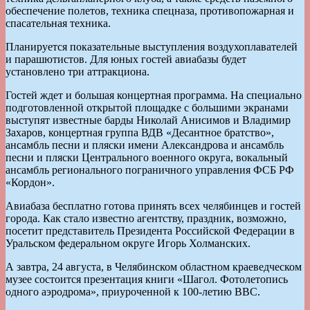
обеспечение полетов, техника спецназа, противопожарная и
спасательная техника.
Планируется показательные выступления воздухоплавателей
и парашютистов. Для юных гостей авиабазы будет
установлено три аттракциона.
Гостей ждет и большая концертная программа. На специально
подготовленной открытой площадке с большими экранами
выступят известные барды Николай Анисимов и Владимир
Захаров, концертная группа ВДВ «Десантное братство»,
ансамбль песни и пляски имени Александрова и ансамбль
песни и пляски Центрального военного округа, вокальный
ансамбль регионального пограничного управления ФСБ РФ
«Кордон».
Авиабаза бесплатно готова принять всех челябинцев и гостей
города. Как стало известно агентству, праздник, возможно,
посетит представитель Президента Российской Федерации в
Уральском федеральном округе Игорь Холманских.
А завтра, 24 августа, в Челябинском областном краеведческом
музее состоится презентация книги «Шагол. Фотолетопись
одного аэродрома», приуроченной к 100-летию ВВС.