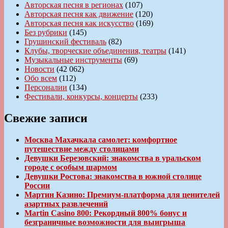
Авторская песня в регионах
(107)
Авторская песня как движение
(120)
Авторская песня как искусство
(169)
Без рубрики
(145)
Грушинский фестиваль
(82)
Клубы, творческие объединения, театры
(141)
Музыкальные инструменты
(69)
Новости
(42 062)
Обо всем
(112)
Персоналии
(134)
Фестивали, конкурсы, концерты
(233)
Свежие записи
Москва Махачкала самолет: комфортное
путешествие между столицами
Девушки Березовский: знакомства в уральском
городе с особым шармом
Девушки Ростова: знакомства в южной столице
России
Мартин Казино: Премиум-платформа для ценителей
азартных развлечений
Martin Casino 800: Рекордный 800% бонус и
безграничные возможности для выигрыша