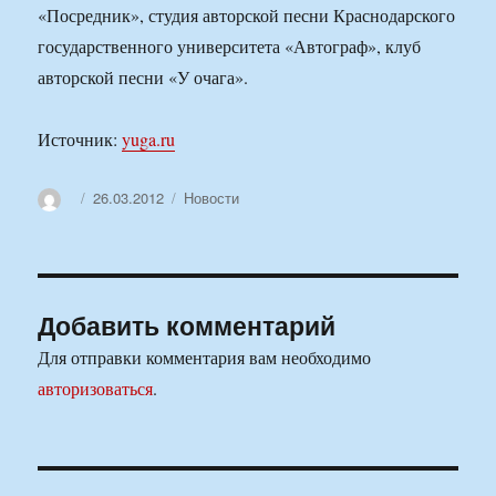
«Посредник», студия авторской песни Краснодарского
государственного университета «Автограф», клуб
авторской песни «У очага».
Источник:
yuga.ru
Автор
Опубликовано
Рубрики
26.03.2012
Новости
Добавить комментарий
Для отправки комментария вам необходимо
авторизоваться
.
Навигация