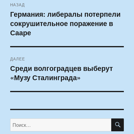
НАЗАД
по
Германия: либералы потерпели
Предыдущая
сокрушительное поражение в
запись:
записям
Сааре
ДАЛЕЕ
Среди волгоградцев выберут
Следующая
«Музу Сталинграда»
запись:
ПО
Искать: