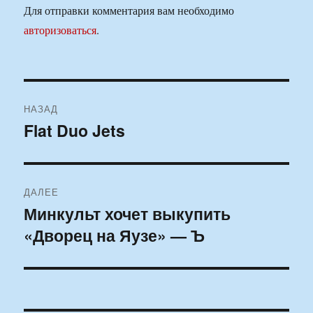
Для отправки комментария вам необходимо
авторизоваться
.
Навигация
НАЗАД
по
Flat Duo Jets
Предыдущая
запись:
записям
ДАЛЕЕ
Минкульт хочет выкупить
Следующая
«Дворец на Яузе» — Ъ
запись: