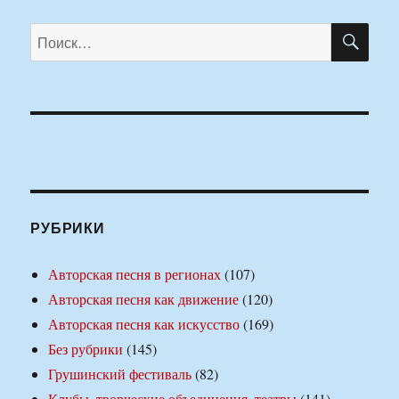
ПО
Искать:
РУБРИКИ
Авторская песня в регионах
(107)
Авторская песня как движение
(120)
Авторская песня как искусство
(169)
Без рубрики
(145)
Грушинский фестиваль
(82)
Клубы, творческие объединения, театры
(141)