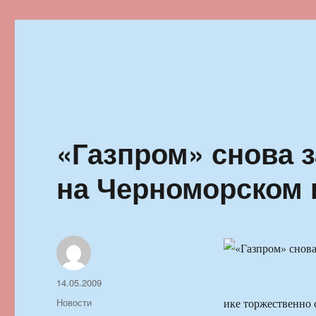
Ильменский фестиваль автор
«Газпром» снова з
на Черноморском
Автор
Опубликовано
14.05.2009
Рубрики
Новости
ике торжественно