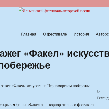
ской песни
Главная
О фестивале
История
Авторс
ажег «Факел» искусст
 побережье
В
Гелен
 открылся финал «Факела» — корпоративного фестиваля