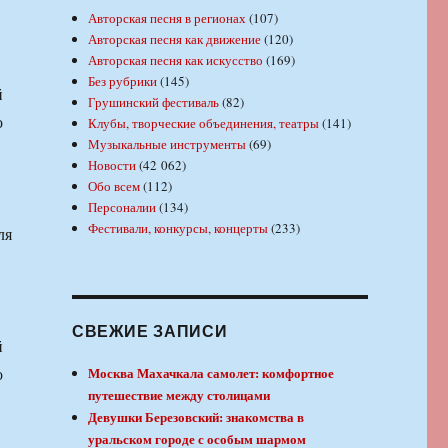
Авторская песня в регионах
(107)
Авторская песня как движение
(120)
Авторская песня как искусство
(169)
Без рубрики
(145)
й
Грушинский фестиваль
(82)
о
Клубы, творческие объединения, театры
(141)
Музыкальные инструменты
(69)
Новости
(42 062)
Обо всем
(112)
Персоналии
(134)
Фестивали, конкурсы, концерты
(233)
ля
СВЕЖИЕ ЗАПИСИ
й
о
Москва Махачкала самолет: комфортное
путешествие между столицами
Девушки Березовский: знакомства в
уральском городе с особым шармом