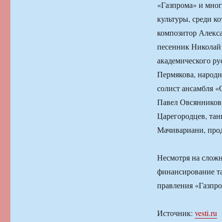
«Газпрома» и мног
культуры, среди к
композитор Алекса
песенник Николай
академического ру
Пермякова, народн
солист ансамбля «
Павел Овсянников
Царегородцев, та
Мачивариани, про
Несмотря на сложн
финансирование та
правления «Газпр
Источник:
vesti.ru