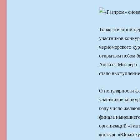
Торжественной це
участников конкур
черноморского кур
открытым небом бы
Алексея Миллера .
стало выступление
О популярности фе
участников конкур
году число желающ
финала нынешнего 
организаций «Газп
конкурс «Юный худ