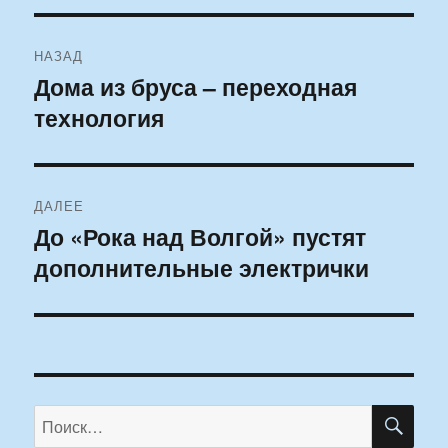
Навигация
НАЗАД
по
Дома из бруса – переходная
Предыдущая
технология
запись:
записям
ДАЛЕЕ
До «Рока над Волгой» пустят
Следующая
дополнительные электрички
запись:
ПО
Искать: