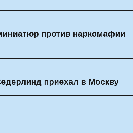
миниатюр против наркомафии
Седерлинд приехал в Москву