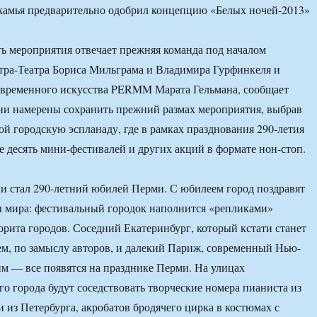
ть мероприятия отвечает прежняя команда под началом
тра-Театра Бориса Мильграма и Владимира Гурфинкеля и
овременного искусства PERMM Марата Гельмана, сообщает
ни намерены сохранить прежний размах мероприятия, выбрав
й городскую эспланаду, где в рамках празднования 290-летия
е десять мини-фестивалей и других акций в формате нон-стоп.
 стал 290-летний юбилей Перми. С юбилеем город поздравят
ы мира: фестивальный городок наполнится «репликами»
орита городов. Соседний Екатеринбург, который кстати станет
м, по замыслу авторов, и далекий Париж, современный Нью-
м — все появятся на празднике Перми. На улицах
о города будут соседствовать творческие номера пианиста из
 из Петербурга, акробатов бродячего цирка в костюмах с