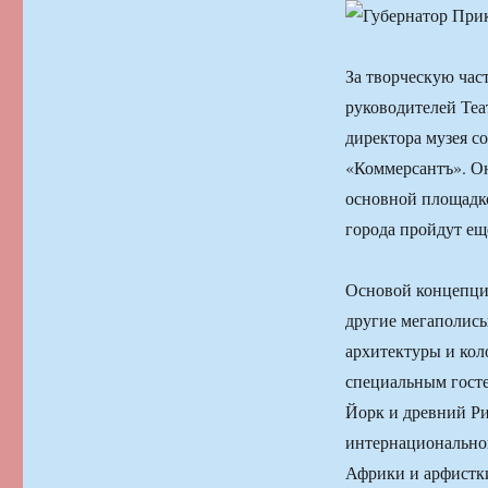
За творческую час
руководителей Теа
директора музея с
«Коммерсантъ». О
основной площадко
города пройдут ещ
Основой концепции
другие мегаполис
архитектуры и кол
специальным госте
Йорк и древний Ри
интернациональног
Африки и арфистки