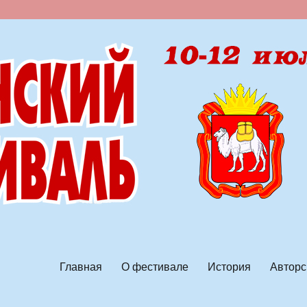
ской песни
Главная
О фестивале
История
Авторс