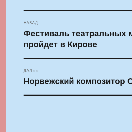
Навигация
НАЗАД
по
Фестиваль театральных 
Предыдущая
запись:
записям
пройдет в Кирове
ДАЛЕЕ
Норвежский композитор 
Следующая
запись: