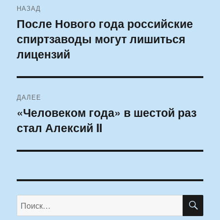
НАЗАД
по
После Нового года российские
Предыдущая
спиртзаводы могут лишиться
запись:
записям
лицензий
ДАЛЕЕ
«Человеком года» в шестой раз
Следующая
стал Алексий II
запись:
ПО
Искать: