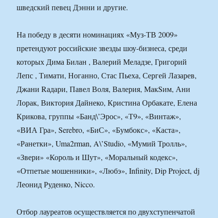
шведский певец Дэнни и другие.
На победу в десяти номинациях «Муз-ТВ 2009»
претендуют российские звезды шоу-бизнеса, среди
которых Дима Билан , Валерий Меладзе, Григорий
Лепс , Тимати, Ноганно, Стас Пьеха, Сергей Лазарев,
Джани Rадари, Павел Воля, Валерия, МакSим, Ани
Лорак, Виктория Дайнеко, Кристина Орбакате, Елена
Крикова, группы «Банд\’Эрос», «Т9», «Винтаж»,
«ВИА Гра», Serebro, «БиС», «Бумбокс», «Каста»,
«Ранетки», Uma2rman, A\’Studio, «Мумий Тролль»,
«Звери» «Король и Шут», «Моральный кодекс»,
«Отпетые мошенники», «Любэ», Infinity, Dip Project, dj
Леонид Руденко, Nicco.
Отбор лауреатов осуществляется по двухступенчатой