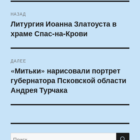
Навигация
НАЗАД
по
Литургия Иоанна Златоуста в
Предыдущая
храме Спас-на-Крови
запись:
записям
ДАЛЕЕ
«Митьки» нарисовали портрет
Следующая
губернатора Псковской области
запись:
Андрея Турчака
ПО
Искать: